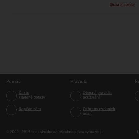
Starší příspěvky
Pomoc
Pravidla
N
Často
Obecná pravidla
kladené dotazy
používání
Napište nám
Ochrana osobních
údajů
© 2002 - 2016 fotopatracka.cz. Všechna práva vyhrazena
H