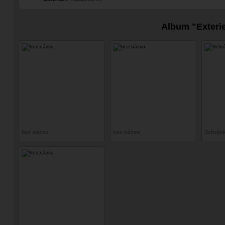
Album "Exteri
bez názvu
bez názvu
Schrán