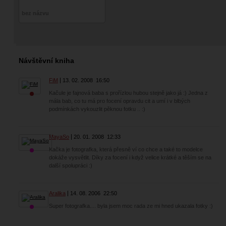
bez názvu
Návštěvní kniha
FiM
13. 02. 2008
16:50
Kačule je fajnová baba s prořízlou hubou stejně jako já :) Jedna z
mála bab, co tu má pro focení opravdu cit a umí i v blbých
podmínkách vykouzlit pěknou fotku .. :)
MayaSo
20. 01. 2008
12:33
Kačka je fotografka, která přesně ví co chce a také to modelce
dokáže vysvětlit. Díky za focení i když velice krátké a těším se na
další spolupráci :)
Aralika
14. 08. 2006
22:50
Super fotografka.... byla jsem moc rada ze mi hned ukazala fotky :)