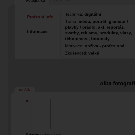
Vizážistka
Fotografka
Technika:
digitální
Profesní info
Téma:
móda, portrét, glamour /
plavky / prádlo, akt, reportáž,
Informace
svatby, reklama, produkty, vlasy,
těhotenství, fototesty
Motivace:
obživa - profesionál
Zkušenosti:
velké
Alba fotograf
portfolio
Exterier
bez názvu
bez názvu