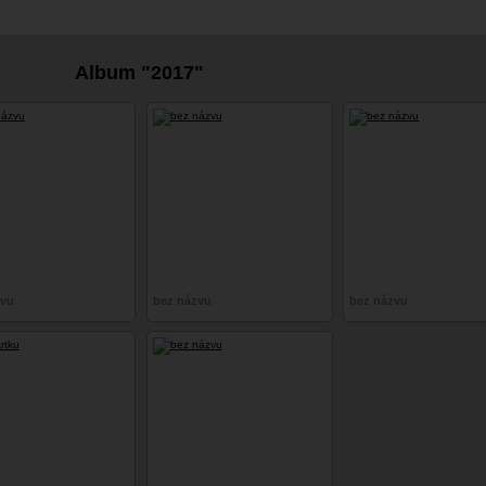
Album "2017"
zvu
bez názvu
bez názvu