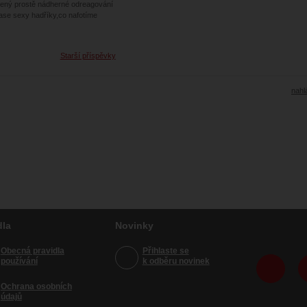
vený prostě nádherné odreagování
zase sexy hadříky,co nafotíme
Starší příspěvky
nahlá
dla
Novinky
Obecná pravidla
Přihlaste se
používání
k odběru novinek
Ochrana osobních
údajů