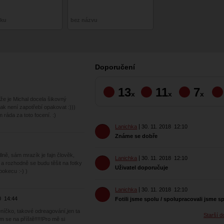
tku
bez názvu
Doporučení
13
11
7
x
x
x
 že je Michal docela šikovný
tak není zapotřebí opakovat :)))
 ráda za toto focení. :)
Lanichka
30. 11. 2018
12:10
Známe se dobře
dlně, sám mrazík je fajn člověk,
Lanichka
30. 11. 2018
12:10
a rozhodně se budu těšit na fotky
Uživatel doporučuje
 pokecu :-) )
Lanichka
30. 11. 2018
12:10
0
14:44
Fotili jsme spolu / spolupracovali jsme s
níčko, takové odreagování,jen ta
Starší d
m se na příště!!!!!Pro mě si