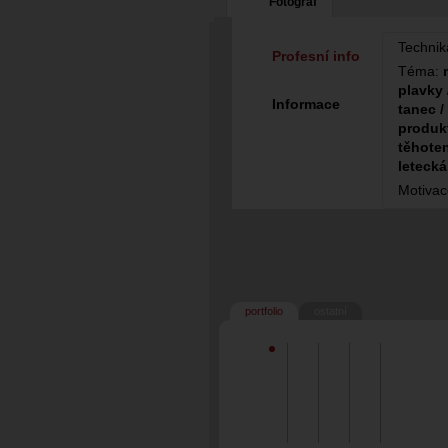
Fotograf
Technik
Profesní info
Téma:
plavky 
Informace
tanec /
produkt
těhoten
letecká
Motiva
portfolio
ostatní