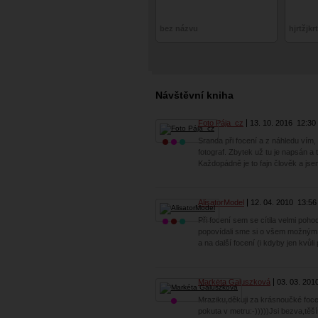
bez názvu
hjrtžjkr
Návštěvní kniha
Foto Pája_cz
13. 10. 2016
12:30
Sranda při focení a z náhledu vím,
fotograf. Zbytek už tu je napsán a 
Každopádně je to fajn člověk a jsem
AlisatorModel
12. 04. 2010
13:56
Při focení sem se cítila velmi poho
popovídali sme si o všem možným 
a na další focení (i kdyby jen kvůli
Markéta Galuszková
03. 03. 201
Mraziku,děkuji za krásnoučké foce
pokuta v metru:-)))))Jsi bezva,těší