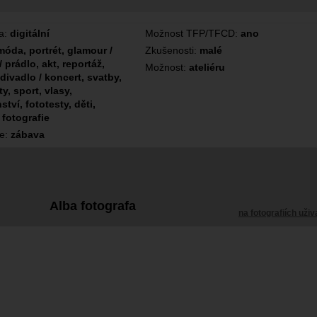
a:
digitální
Možnost TFP/TFCD:
ano
móda, portrét, glamour /
Zkušenosti:
malé
/ prádlo, akt, reportáž,
Možnost:
ateliéru
 divadlo / koncert, svatby,
y, sport, vlasy,
ství, fototesty, děti,
 fotografie
ce:
zábava
Alba fotografa
na fotografiích uživ