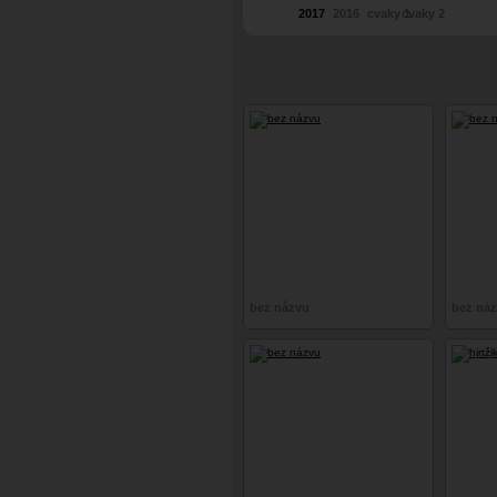
2017
2016
cvaky 1
cvaky 2
bez názvu
bez ná