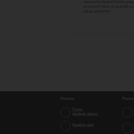
neskutečná šikulka!!! Dobře vyba
od všeho!!!!Těším se na příště a 
děkuji zlatíčko!!!!!!!
Pomoc
Pravi
Často
kladené dotazy
Napište nám