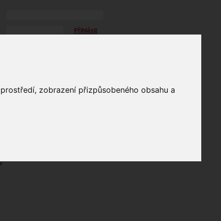
Přihlásit
přihlásit trvale
přihlášení
Zapomenuté heslo?
profil
o prostředí, zobrazení přizpůsobeného obsahu a
in
e