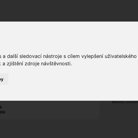
Fórum
Galerie
Události
Blogy
a další sledovací nástroje s cílem vylepšení uživatelskéh
mrazikcomp
a zjištění zdroje návštěvnosti.
as
Poslat vzkaz
Tel.:
+420
602 951 566
Nekontaktován
by
Zařadit do skup
Aktivity uživatel
26
556