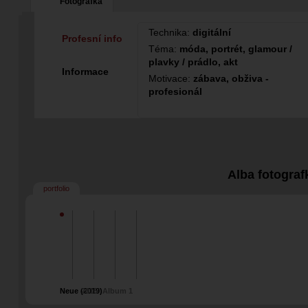
Fotografka
Technika:
digitální
Profesní info
Téma:
móda, portrét, glamour /
plavky / prádlo, akt
Informace
Motivace:
zábava, obživa -
profesionál
Alba fotograf
portfolio
Neue (2019)
2015
Album 1