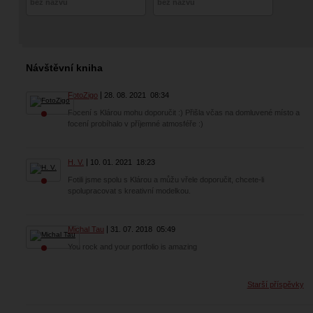
bez názvu
bez názvu
Návštěvní kniha
FotoZigo
28. 08. 2021
08:34
Focení s Klárou mohu doporučit :) Přišla včas na domluvené místo a
focení probíhalo v příjemné atmosféře :)
H. V.
10. 01. 2021
18:23
Fotili jsme spolu s Klárou a můžu vřele doporučit, chcete-li
spolupracovat s kreativní modelkou.
Michal Tau
31. 07. 2018
05:49
You rock and your portfolio is amazing
Starší příspěvky