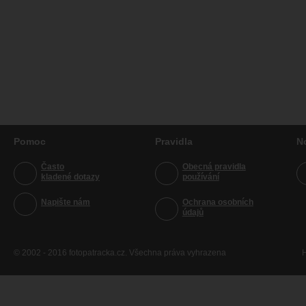
Pomoc
Pravidla
N
Často
Obecná pravidla
kladené dotazy
používání
Napište nám
Ochrana osobních
údajů
© 2002 - 2016 fotopatracka.cz. Všechna práva vyhrazena
H