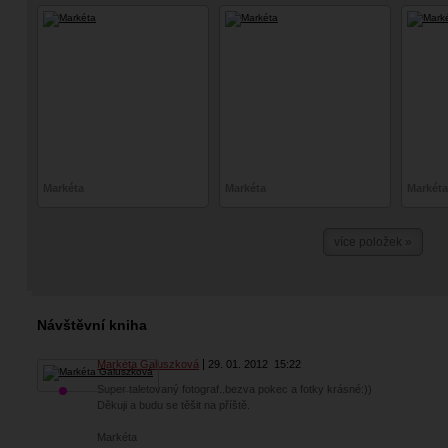
Markéta
Markéta
Markéta
více položek »
Návštěvní kniha
Markéta Galuszková
29. 01. 2012
15:22
Super taletovaný fotograf..bezva pokec a fotky krásné:))
Děkuji a budu se těšit na příště.
Markéta