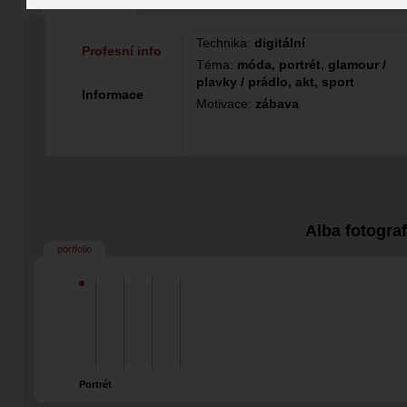
Fotograf
Technika:
digitální
Profesní info
Téma:
móda, portrét, glamour /
plavky / prádlo, akt, sport
Informace
Motivace:
zábava
Alba fotogra
portfolio
Portrét