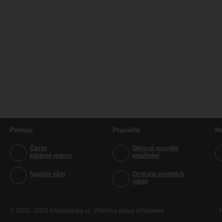
Pomoc
Pravidla
N
Často
Obecná pravidla
kladené dotazy
používání
Napište nám
Ochrana osobních
údajů
© 2002 - 2016 fotopatracka.cz. Všechna práva vyhrazena
H