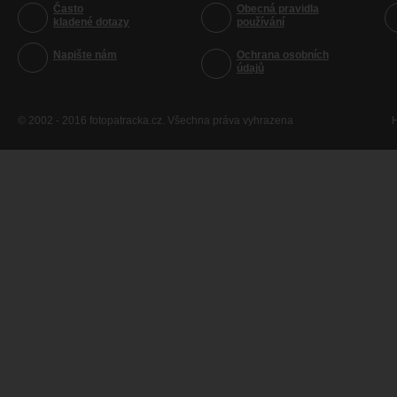
Často
Obecná pravidla
kladené dotazy
používání
Napište nám
Ochrana osobních
údajů
© 2002 - 2016 fotopatracka.cz. Všechna práva vyhrazena
H