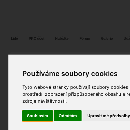
Fotopátračka.cz
Lidé
PRO účet
Nabídky
Fórum
Galerie
Udá
Tomáš Černý
tom.as
alias
Pohlaví:
muž
Používáme soubory cookies
Praha
,...
11
Jazyk:
cs
,
en
Tyto webové stránky používají soubory cookies a
13
prostředí, zobrazení přizpůsobeného obsahu a re
0
zdroje návštěvnosti.
Poslední přihlášení:
12. 06. 2026
Registrace:
13. 04. 2012
| ID:
89968
Souhlasím
Odmítám
Upravit mé předvolb