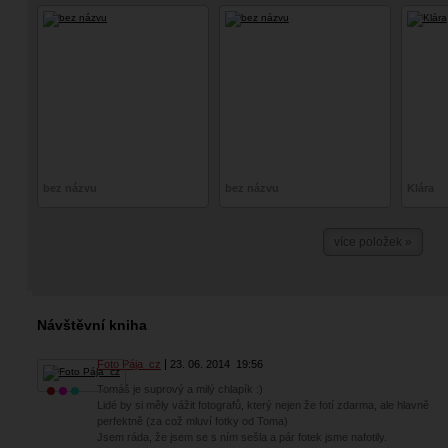
bez názvu
bez názvu
Klára
více položek »
Návštěvní kniha
Foto Pája_cz
23. 06. 2014
19:56
Tomáš je suprový a milý chlapík :)
Lidé by si měly vážit fotografů, který nejen že fotí zdarma, ale hlavně
perfektně (za což mluví fotky od Toma)
Jsem ráda, že jsem se s ním sešla a pár fotek jsme nafotily.