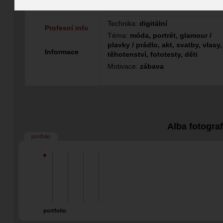
Fotograf
Technika:
digitální
Profesní info
Téma:
móda, portrét, glamour /
plavky / prádlo, akt, svatby, vlasy,
Informace
těhotenství, fototesty, děti
Motivace:
zábava
Alba fotogra
portfolio
portfolio