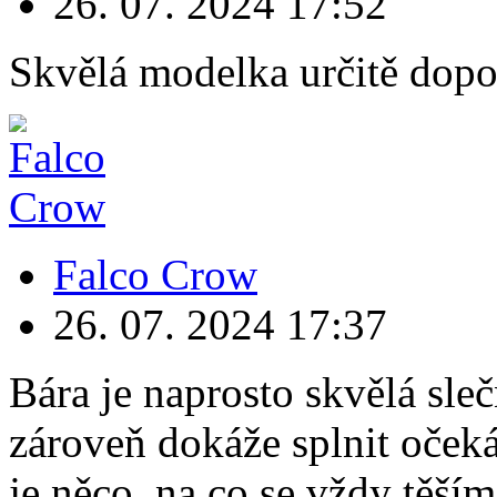
26. 07. 2024
17:52
Skvělá modelka určitě dopo
Falco Crow
26. 07. 2024
17:37
Bára je naprosto skvělá sleč
zároveň dokáže splnit očeká
je něco, na co se vždy těším.