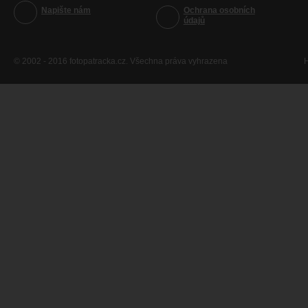
Napište nám
Ochrana osobních
údajů
© 2002 - 2016 fotopatracka.cz. Všechna práva vyhrazena
H