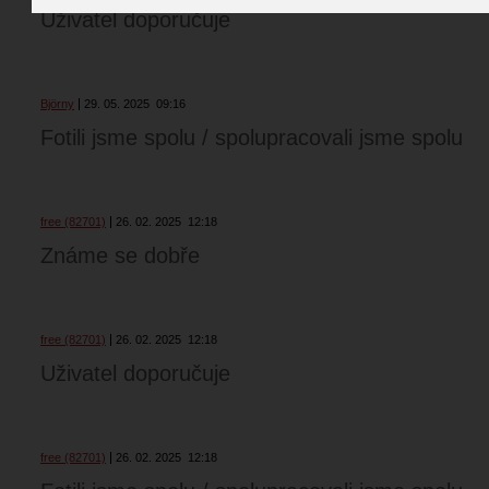
Uživatel doporučuje
Björny
29. 05. 2025
09:16
Fotili jsme spolu / spolupracovali jsme spolu
free (82701)
26. 02. 2025
12:18
Známe se dobře
free (82701)
26. 02. 2025
12:18
Uživatel doporučuje
free (82701)
26. 02. 2025
12:18