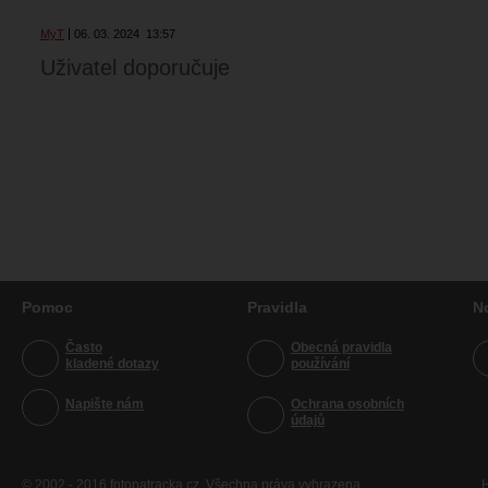
MyT
06. 03. 2024
13:57
Uživatel doporučuje
Pomoc
Pravidla
N
Často
Obecná pravidla
kladené dotazy
používání
Napište nám
Ochrana osobních
údajů
© 2002 - 2016 fotopatracka.cz. Všechna práva vyhrazena
H