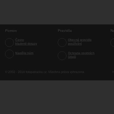
Pomoc
Pravidla
N
Často
Obecná pravidla
kladené dotazy
používání
Napište nám
Ochrana osobních
údajů
© 2002 - 2016 fotopatracka.cz. Všechna práva vyhrazena
H