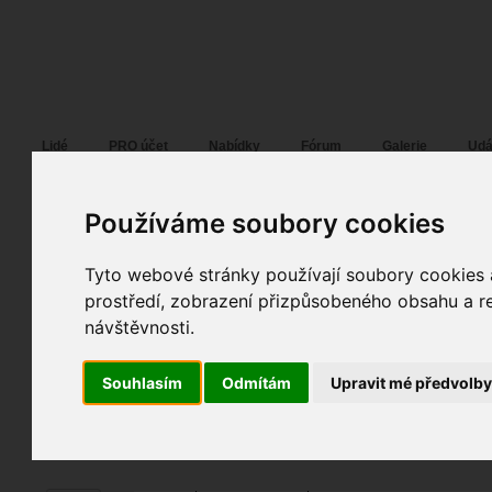
Fotopátračka.cz
Lidé
PRO účet
Nabídky
Fórum
Galerie
Udá
Používáme soubory cookies
Tyto webové stránky používají soubory cookies a
Christian
01. 05. 2019
12:12
portrét móda
prostředí, zobrazení přizpůsobeného obsahu a re
Dreams of my streets
návštěvnosti.
fotografováno
fotky autora
Souhlasím
Odmítám
Upravit mé předvolb
TOPnout fotografii