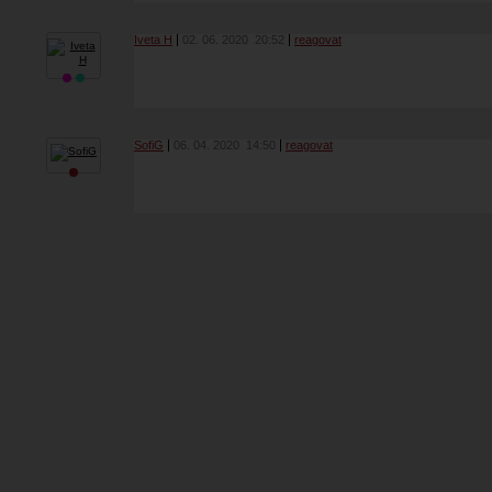
Iveta H
02. 06. 2020
20:52
reagovat
SofiG
06. 04. 2020
14:50
reagovat