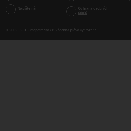
Napište nám
Ochrana osobních
údajů
© 2002 - 2016 fotopatracka.cz. Všechna práva vyhrazena
H