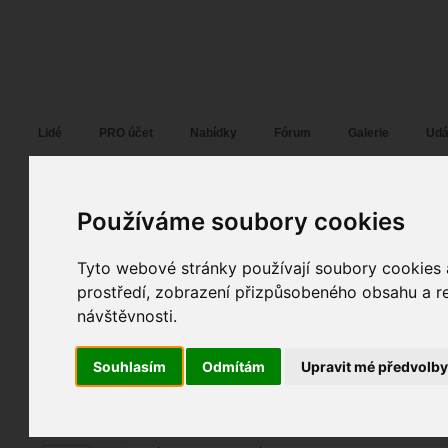
Fotopátračka.cz
Lidé
PRO účet
Nabídky
Fórum
Galerie
Udá
Používáme soubory cookies
Rosta11
02. 01. 2024
00:33
portrét
Tyto webové stránky používají soubory cookies a
Katka
prostředí, zobrazení přizpůsobeného obsahu a re
návštěvnosti.
fotky autora
Souhlasím
Odmítám
Upravit mé předvolb
TOPnout fotografii