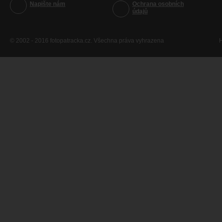
Napište nám
Ochrana osobních
údajů
© 2002 - 2016 fotopatracka.cz. Všechna práva vyhrazena
H