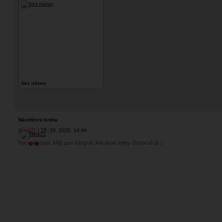
bez názvu
Návštěvní kniha
klara21
18. 10. 2025
14:44
Focení super. Milý pan fotograf. A krásné fotky. Doporučuji :)