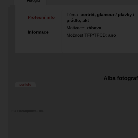
Fotograf
Téma:
portrét, glamour / plavky /
Profesní info
prádlo, akt
Motivace:
zábava
Informace
Možnost TFP/TFCD:
ano
Alba fotogra
portfolio
FOTOSRAZ - 30. 08.
Kate jones
2016 mix
Zuzka
Lenik
2025
2023
2021
2020
2019
2018
2017
2014, Ostrava