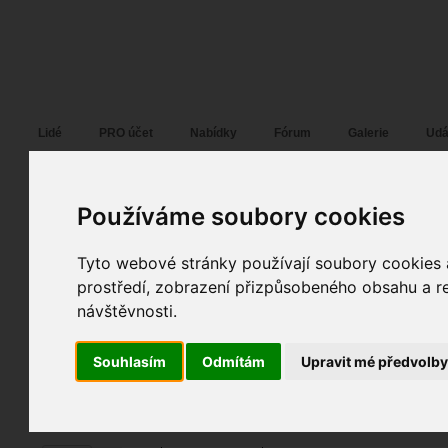
Fotopátračka.cz
Lidé
PRO účet
Nabídky
Fórum
Galerie
Udá
Používáme soubory cookies
Tyto webové stránky používají soubory cookies a
Mil4nek
25. 10. 2018
12:29
portrét
Lucka :-)
prostředí, zobrazení přizpůsobeného obsahu a re
návštěvnosti.
spolupráce
fotografováno
fotky autora
Souhlasím
Odmítám
Upravit mé předvolb
TOPnout fotografii