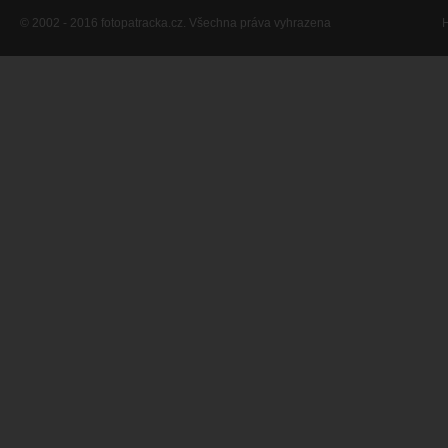
© 2002 - 2016 fotopatracka.cz. Všechna práva vyhrazena
H