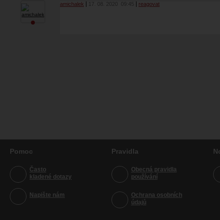
amichalek
17. 08. 2020
09:45
reagovat
Pomoc
Pravidla
N
Často
Obecná pravidla
kladené dotazy
používání
Napište nám
Ochrana osobních
údajů