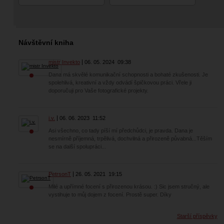
Návštěvní kniha
mistr Invekto
06. 05. 2024
09:38
Dana má skvělé komunikační schopnosti a bohaté zkušenosti. Je
spolehlivá, kreativní a vždy odvádí špičkovou práci. Vřele ji
doporučuji pro Vaše fotografické projekty.
i.v.
06. 06. 2023
11:52
Asi všechno, co tady píší mí předchůdci, je pravda. Dana je
nesmírně příjemná, trpělivá, dochvilná a přirozeně půvabná...Těším
se na další spolupráci...
PetrsonT
26. 05. 2021
19:15
Milé a upřímné focení s přirozenou krásou. :) Sic jsem stručný, ale
vystihuje to můj dojem z focení. Prostě super. Díky
Starší příspěvky