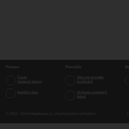
Pomoc
Pravidla
N
Často
Obecná pravidla
kladené dotazy
používání
Napište nám
Ochrana osobních
údajů
© 2002 - 2016 fotopatracka.cz. Všechna práva vyhrazena
H