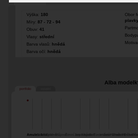
Fotografka
Modelka
Výška:
180
Obor f
plavky
Míry:
87 - 72 - 94
Partmo
Obuv:
41
Bodypa
Vlasy:
střední
Motiv
Barva vlasů:
hnědá
Barva očí:
hnědá
Alba modelk
portfolio
ostatní
Amulett foto
Jan Kopal -
Zelené
Májové
Zimní vzpomínka
Jan Kopal
Luca C. - interiér
Focené na Silvestra
Jan Horník
Jindra Trčka -
Novoročn
Oto