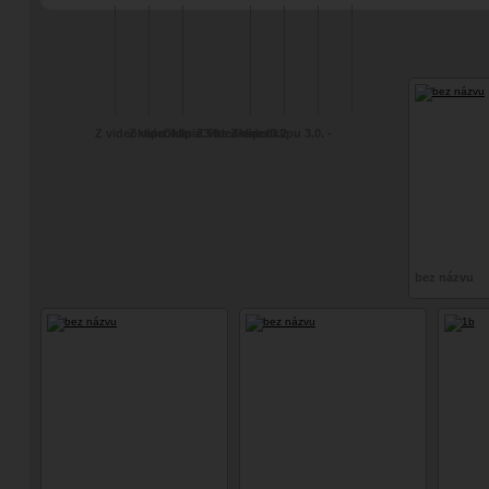
Lampiony, meč a
Experimentální
fot
"fine art"
Z videoklipu 4.0.
Z videoklipu 3.6
Chasin The Trane II
Z videoklipu 3.2
Z videoklipu 3.0. -
Wednesday
bez názvu