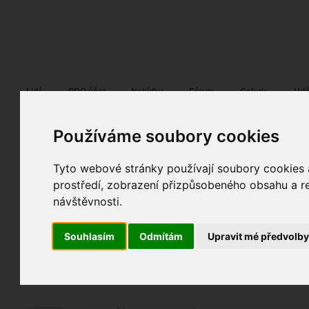
Fotopátračka.cz
Lidé
PRO účet
Nabídky
Fórum
Galerie
Udá
Používáme soubory cookies
Tyto webové stránky používají soubory cookies a
XF 15
25. 09. 2014
16:45
ostatní
prostředí, zobrazení přizpůsobeného obsahu a re
XF 15
návštěvnosti.
fotky autora
Souhlasím
Odmítám
Upravit mé předvolb
TOPnout fotografii