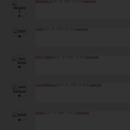
Michaela Ž
16. 12. 2023
22:10
reagovat
SofiG
07. 04. 2022
00:11
reagovat
Perry Daktar
21. 10. 2021
14:35
reagovat
Lucia Blašková
24. 11. 2020
23:06
reagovat
lukasb
24. 11. 2020
22:47
reagovat