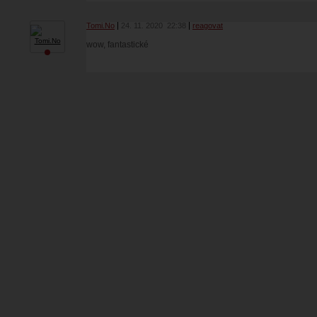
Tomi.No
24. 11. 2020
22:38
reagovat
wow, fantastické