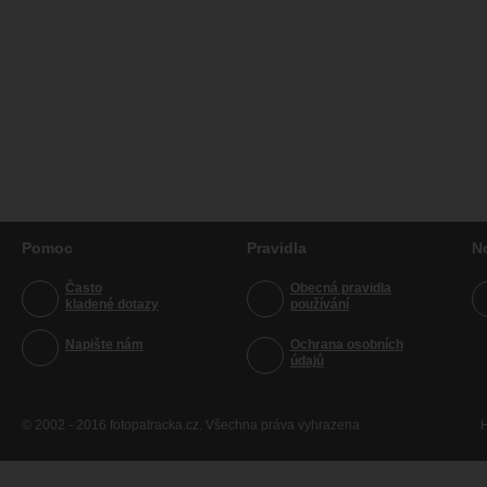
Pomoc
Pravidla
N
Často
Obecná pravidla
kladené dotazy
používání
Napište nám
Ochrana osobních
údajů
© 2002 - 2016 fotopatracka.cz. Všechna práva vyhrazena
H