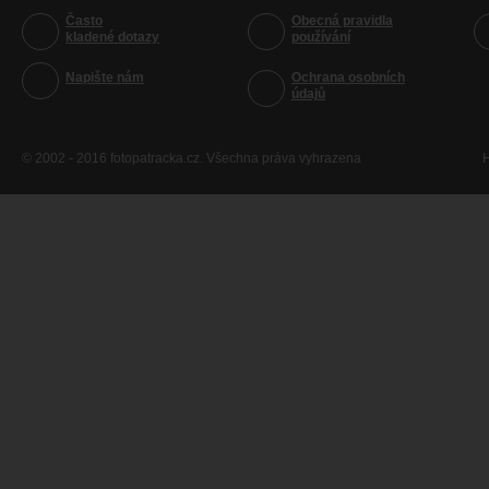
Často
Obecná pravidla
kladené dotazy
používání
Napište nám
Ochrana osobních
údajů
© 2002 - 2016 fotopatracka.cz. Všechna práva vyhrazena
H