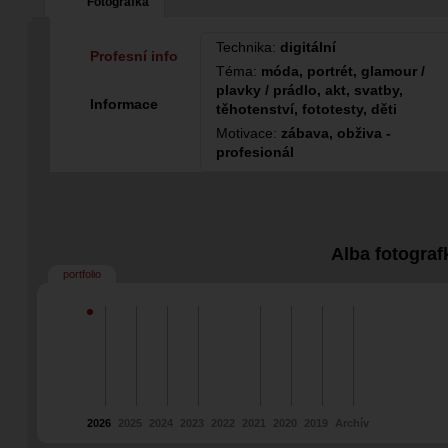
Fotografka
Technika:
digitální
Profesní info
Téma:
móda, portrét, glamour /
plavky / prádlo, akt, svatby,
Informace
těhotenství, fototesty, děti
Motivace:
zábava, obživa -
profesionál
Alba fotograf
portfolio
2026
2025
2024
2023
2022
2021
2020
2019
Archív