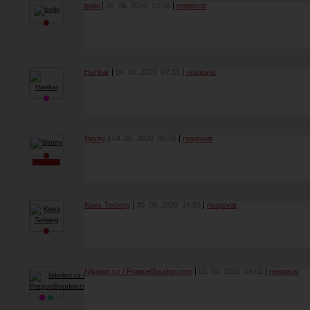
bojki
05. 06. 2020
13:58
reagovat
Hankar
04. 06. 2020
07:36
reagovat
Björny
04. 06. 2020
05:56
reagovat
Kees Terberg
30. 05. 2020
14:50
reagovat
Nikolart.cz / PragueBoudoir.com
02. 02. 2020
19:02
reagovat