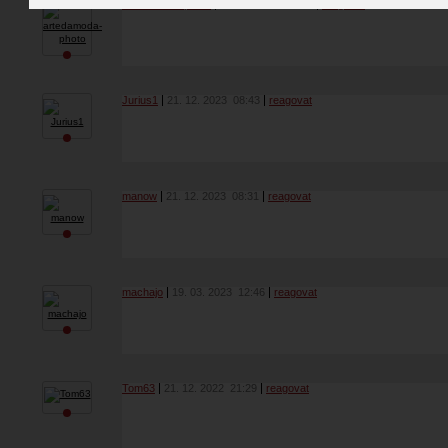
artedamoda-photo
06. 10. 2024
09:24
reagovat
Jurius1
21. 12. 2023
08:43
reagovat
manow
21. 12. 2023
08:31
reagovat
machajo
19. 03. 2023
12:46
reagovat
Tom63
21. 12. 2022
21:29
reagovat