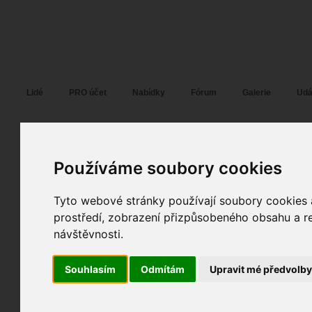
Fotopátračka.cz
Lidé
PRO účet
Nabídky
Fórum
Galerie
Udá
Používáme soubory cookies
Mil4nek
30. 07. 2018
14:16
portrét
Lucka :-)
Tyto webové stránky používají soubory cookies a
prostředí, zobrazení přizpůsobeného obsahu a re
návštěvnosti.
spolupráce
fotky autora
Souhlasím
Odmítám
Upravit mé předvolb
TOPnout fotografii