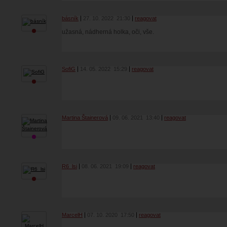
básník
27. 10. 2022
21:30
reagovat
užasná, nádherná holka, oči, vše.
SofiG
14. 05. 2022
15:29
reagovat
Martina Štainerová
09. 06. 2021
13:40
reagovat
R6_lsi
08. 06. 2021
19:09
reagovat
MarcelH
07. 10. 2020
17:50
reagovat