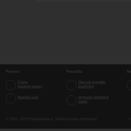
Pomoc
Pravidla
N
Často
Obecná pravidla
kladené dotazy
používání
Napište nám
Ochrana osobních
údajů
© 2002 - 2016 fotopatracka.cz. Všechna práva vyhrazena
H