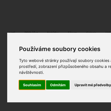
Fotopátračka.cz
Lidé
PRO účet
Nabídky
Fórum
Galerie
Udá
Používáme soubory cookies
Tyto webové stránky používají soubory cookies a
Mil4nek
04. 10. 2018
12:11
portrét
prostředí, zobrazení přizpůsobeného obsahu a re
Beauty in pink :-)
návštěvnosti.
fotografováno
fotky autora
Souhlasím
Odmítám
Upravit mé předvolb
TOPnout fotografii