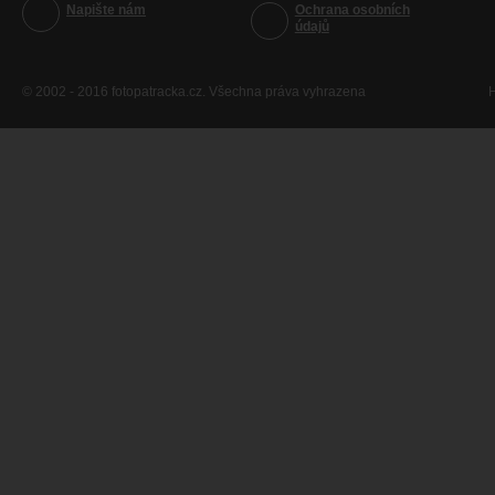
Napište nám
Ochrana osobních
údajů
© 2002 - 2016 fotopatracka.cz. Všechna práva vyhrazena
H