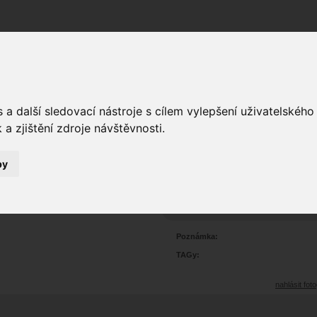
Fórum
Galerie
Události
Blogy
a další sledovací nástroje s cílem vylepšení uživatelskéh
a zjištění zdroje návštěvnosti.
by
ní
0
4563
Prohlédnutí:
0
Hodnoceno:
oblíbena
b
Poznámka:
TAGy:
nahlásit foto