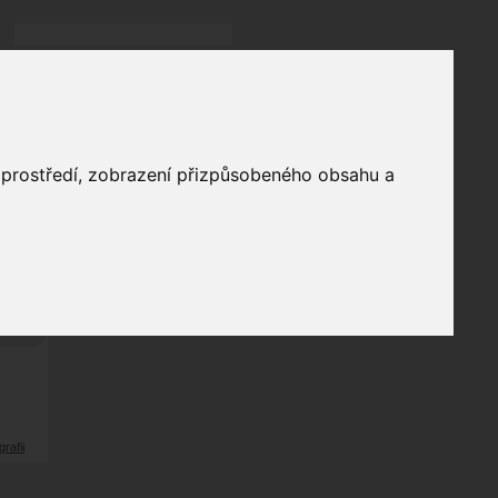
Přihlásit
přihlásit trvale
přihlášení
Zapomenuté heslo?
galerie
o prostředí, zobrazení přizpůsobeného obsahu a
0
odů
grafii