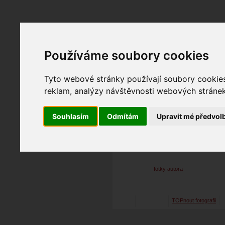
Používáme soubory cookies
Fotopátračka.cz
Lidé
PRO účet
Nabídky
Tyto webové stránky používají soubory cookies 
reklam, analýzy návštěvnosti webových stránek 
Souhlasím
Odmítám
Upravit mé předvol
iggy
10. 08. 2007
23:43
ostat
bez názvu
fotky autora
TOPnout fotografii