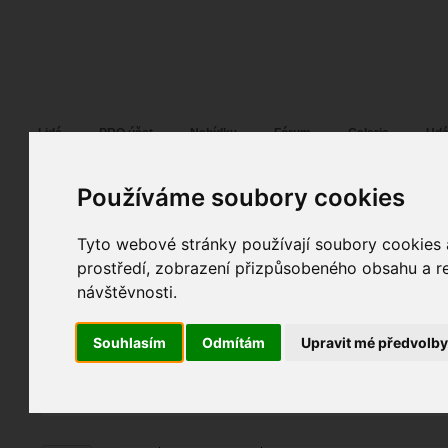
Fotopátračka.cz
Lidé
PRO účet
Nabídky
Fórum
Galerie
Udá
Používáme soubory cookies
Tyto webové stránky používají soubory cookies a
me mini
03. 12. 2022
20:34
portrét
prostředí, zobrazení přizpůsobeného obsahu a re
me#622
návštěvnosti.
fotky autora
Souhlasím
Odmítám
Upravit mé předvolb
TOPnout fotografii