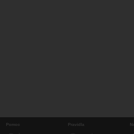
Pomoc
Pravidla
N