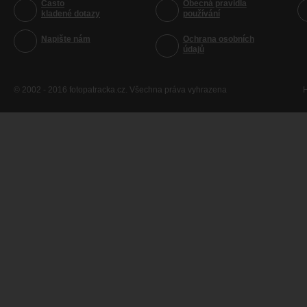
Často
Obecná pravidla
kladené dotazy
používání
Napište nám
Ochrana osobních
údajů
© 2002 - 2016 fotopatracka.cz. Všechna práva vyhrazena
H