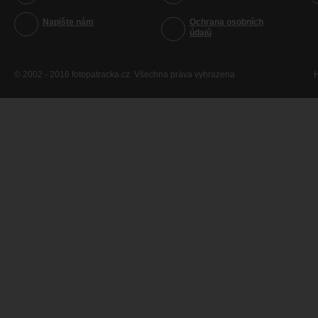
Napište nám
Ochrana osobních
údajů
© 2002 - 2016 fotopatracka.cz. Všechna práva vyhrazena
H