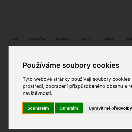
Fotopátračka.cz
Lidé
PRO účet
Nabídky
Fórum
Galerie
Udá
Používáme soubory cookies
Slaughter
09. 01. 2026
15:27
portrét móda reklama ...
Tyto webové stránky používají soubory cookies a
Ex_Inferi_Fruit_Feast_53A2941_final_srgb
prostředí, zobrazení přizpůsobeného obsahu a re
návštěvnosti.
fotky autora
Souhlasím
Odmítám
Upravit mé předvolb
TOPnout fotografii