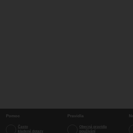
Pomoc
Pravidla
N
Často
Obecná pravidla
kladené dotazy
používání