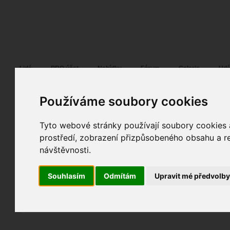
Fotopátračka.cz
Lidé
PRO účet
Nabídky
Fórum
Galerie
Udá
Používáme soubory cookies
Tyto webové stránky používají soubory cookies a
Who's Your Lasski ?
11. 06. 2012
21:01
ostatní
prostředí, zobrazení přizpůsobeného obsahu a re
bez názvu
návštěvnosti.
fotky autora
Souhlasím
Odmítám
Upravit mé předvolb
TOPnout fotografii