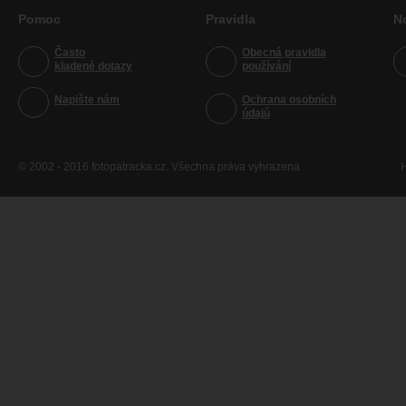
Pomoc
Pravidla
N
Často
Obecná pravidla
kladené dotazy
používání
Napište nám
Ochrana osobních
údajů
© 2002 - 2016 fotopatracka.cz. Všechna práva vyhrazena
H