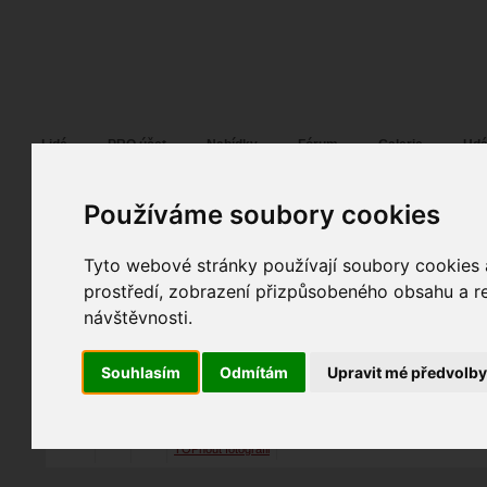
Fotopátračka.cz
Lidé
PRO účet
Nabídky
Fórum
Galerie
Udá
Používáme soubory cookies
Tyto webové stránky používají soubory cookies a
martiniman
03. 03. 2011
10:48
móda
prostředí, zobrazení přizpůsobeného obsahu a re
... by martin iman
návštěvnosti.
spolupráce
fotografováno
fotky autora
Souhlasím
Odmítám
Upravit mé předvolb
TOPnout fotografii