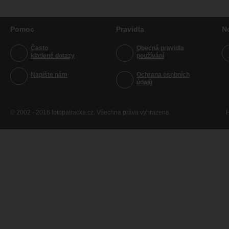
Pomoc
Pravidla
N
Často
Obecná pravidla
kladené dotazy
používání
Napište nám
Ochrana osobních
údajů
© 2002 - 2016 fotopatracka.cz. Všechna práva vyhrazena
H