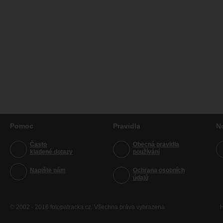
Pomoc
Pravidla
N
Často
Obecná pravidla
kladené dotazy
používání
Napište nám
Ochrana osobních
údajů
© 2002 - 2016 fotopatracka.cz. Všechna práva vyhrazena
H