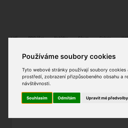
Fotopátračka.cz
Lidé
PRO účet
Nabídky
Fórum
Galerie
Udá
Používáme soubory cookies
Tyto webové stránky používají soubory cookies a
Gio®Gio
23. 10. 2009
07:18
ostatní
prostředí, zobrazení přizpůsobeného obsahu a re
GIO_6851 1400
návštěvnosti.
spolupráce
fotografováno
fotky autora
Souhlasím
Odmítám
Upravit mé předvolb