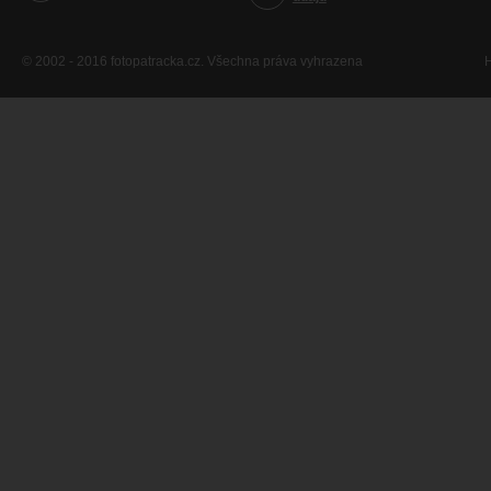
© 2002 - 2016 fotopatracka.cz. Všechna práva vyhrazena
H