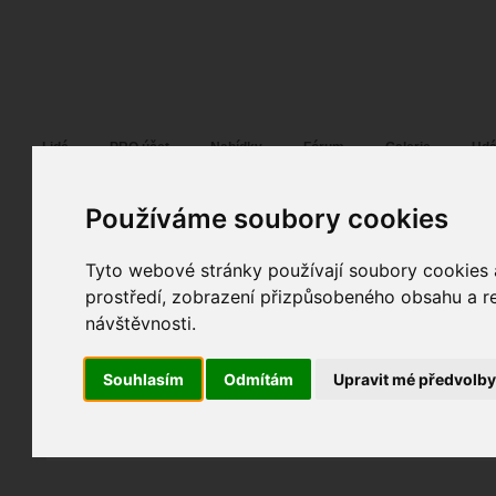
Fotopátračka.cz
Lidé
PRO účet
Nabídky
Fórum
Galerie
Udá
Používáme soubory cookies
Tyto webové stránky používají soubory cookies a
Artík
05. 11. 2009
10:21
ostatní
prostředí, zobrazení přizpůsobeného obsahu a re
Rozpolcenost
návštěvnosti.
fotky autora
Souhlasím
Odmítám
Upravit mé předvolb
TOPnout fotografii