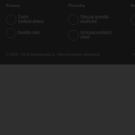
Pomoc
Pravidla
N
Často
Obecná pravidla
kladené dotazy
používání
Napište nám
Ochrana osobních
údajů
© 2002 - 2016 fotopatracka.cz. Všechna práva vyhrazena
H