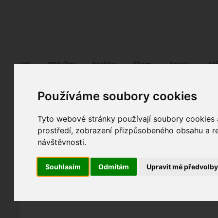
Fotopátračka.cz
Lidé
PRO účet
Nabídky
Fórum
Galerie
Udá
Používáme soubory cookies
Tyto webové stránky používají soubory cookies a
Angelo Purgert
21. 06. 2010
16:30
ostatní
prostředí, zobrazení přizpůsobeného obsahu a re
Setkání na růžku
návštěvnosti.
spolupráce
fotografováno
fotky autora
Souhlasím
Odmítám
Upravit mé předvolb