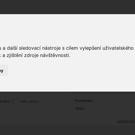
Fórum
Galerie
Události
Blogy
a další sledovací nástroje s cílem vylepšení uživatelskéh
a zjištění zdroje návštěvnosti.
by
trét
0
3336
Prohlédnutí:
0
Hodnoceno:
oblíbena
b
Poznámka:
afováno
fotky autora
TAGy:
nahlásit foto