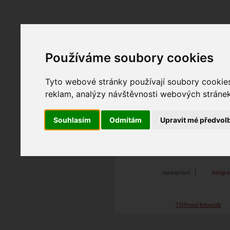
Používáme soubory cookies
Fotopátračka.cz
Lidé
PRO účet
Nabídky
Tyto webové stránky používají soubory cookies 
reklam, analýzy návštěvnosti webových stránek 
Souhlasím
Odmítám
Upravit mé předvol
tom.as
30. 06. 2014
00:56
por
Klára
spolupráce
fotogr
TOPnout fotografii