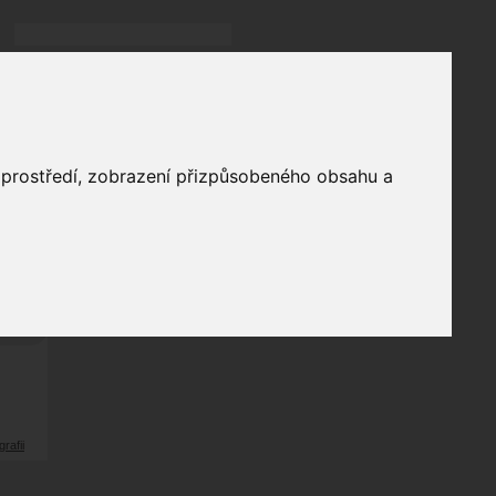
Přihlásit
přihlásit trvale
přihlášení
Zapomenuté heslo?
galerie
o prostředí, zobrazení přizpůsobeného obsahu a
0
odů
grafii