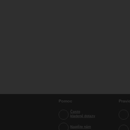
Pomoc
Pravi
Často
kladené dotazy
Napište nám