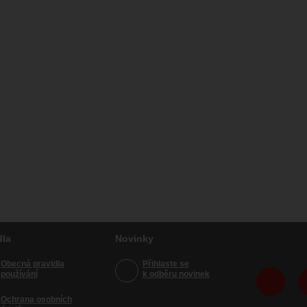
dla
Novinky
Obecná pravidla
Přihlaste se
používání
k odběru novinek
Ochrana osobních