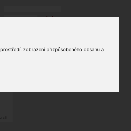
Přihlásit
přihlásit trvale
přihlášení
Zapomenuté heslo?
galerie
o prostředí, zobrazení přizpůsobeného obsahu a
16
odů
grafii