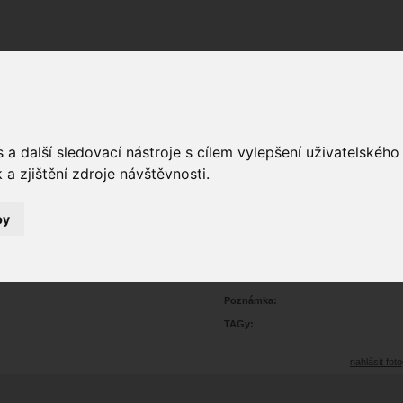
Fórum
Galerie
Události
Blogy
a další sledovací nástroje s cílem vylepšení uživatelskéh
a zjištění zdroje návštěvnosti.
by
portrét glamour
6
2273
Prohlédnutí:
10
Hodnoceno:
oblíbena
b
Poznámka:
TAGy:
nahlásit foto