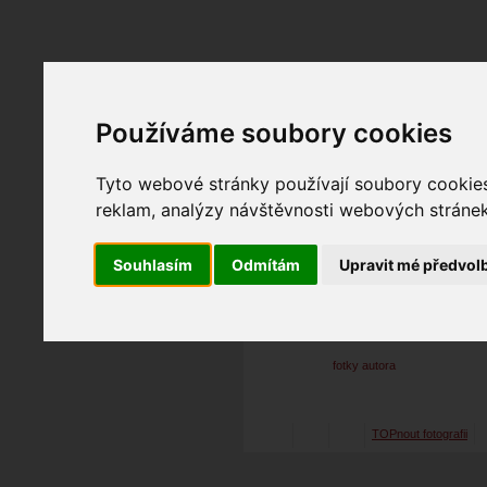
Fotopátračka.cz
Používáme soubory cookies
Lidé
PRO účet
Nabídky
Tyto webové stránky používají soubory cookies 
reklam, analýzy návštěvnosti webových stránek 
Souhlasím
Odmítám
Upravit mé předvol
momasko
16. 12. 2014
20:13
_DSC8358_2
fotky autora
TOPnout fotografii