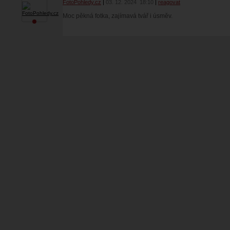
FotoPohledy.cz
03. 12. 2024
18:10
reagovat
Moc pěkná fotka, zajímavá tvář i úsměv.