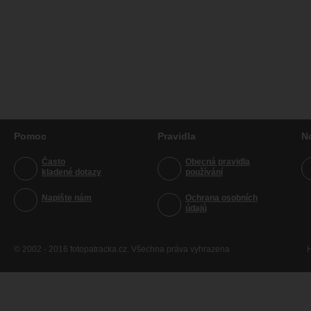
Pomoc
Pravidla
N
Často
Obecná pravidla
kladené dotazy
používání
Napište nám
Ochrana osobních
údajů
© 2002 - 2016 fotopatracka.cz. Všechna práva vyhrazena
H