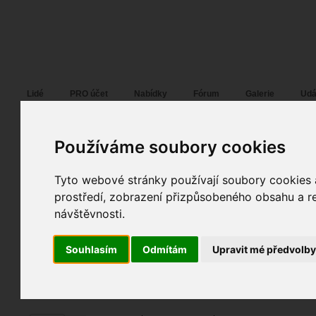
Fotopátračka.cz
Lidé
PRO účet
Nabídky
Fórum
Galerie
Udá
Používáme soubory cookies
Tyto webové stránky používají soubory cookies a
sladeka
01. 09. 2009
17:40
portrét
prostředí, zobrazení přizpůsobeného obsahu a re
Kamilcatko
návštěvnosti.
spolupráce
fotografováno
fotky autora
Souhlasím
Odmítám
Upravit mé předvolb
TOPnout fotografii