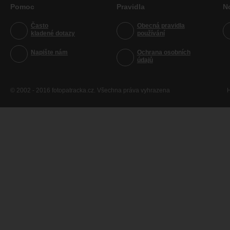
Pomoc
Pravidla
N
Často
Obecná pravidla
kladené dotazy
používání
Napište nám
Ochrana osobních
údajů
© 2002 - 2016 fotopatracka.cz. Všechna práva vyhrazena
H