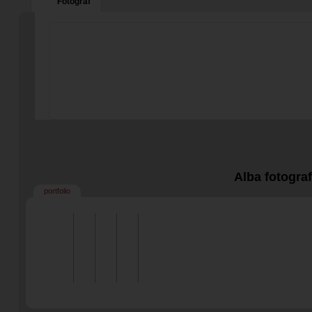
Fotograf
0
0
Alba fotogra
portfolio