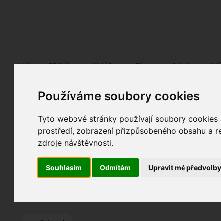
Fotopátračka.cz
Lidé
PRO účet
Nabídky
Fórum
Galerie
Udá
999bet68 tech
Používáme soubory cookies
Pohlaví:
muž
Věk:
24
Jazyk:
cs
Tyto webové stránky používají soubory cookies a
Poslední přihlášení:
20. 11. 2025
Registrace:
20. 11. 2025
| ID:
199943
prostředí, zobrazení přizpůsobeného obsahu a re
Web:
https://999bet68.tech/
zdroje návštěvnosti.
Souhlasím
Odmítám
Upravit mé předvolb
0