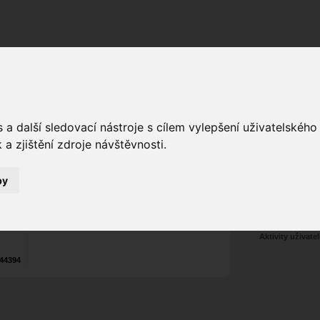
Fórum
Galerie
Události
Blogy
a další sledovací nástroje s cílem vylepšení uživatelskéh
a zjištění zdroje návštěvnosti.
Ex Inferi
Poslat vzkaz
Web:
exinferi.cz
by
Tel.:
+420
777 607 546
Nekontaktován
Zařadit do skup
Aktivity uživatel
44394