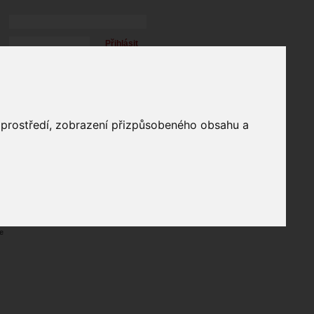
Přihlásit
přihlásit trvale
přihlášení
Zapomenuté heslo?
profil
o prostředí, zobrazení přizpůsobeného obsahu a
in
e