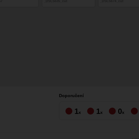
57
_DSC5635_cut
_DSC5674_cut
Doporučení
1
1
0
x
x
x