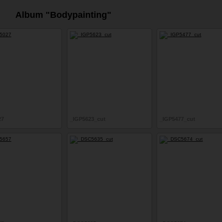
Album "Bodypainting"
27
_IGP5623_cut
_IGP5477_cut