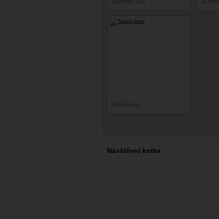
_IGP5495_cut
_IGP56
Tekutý latex
Návštěvní kniha