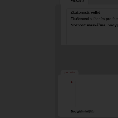
Vizážista
Zkušenosti:
velké
Zkušenosti s líčením pro fo
Možnost:
maskéřina, body
portfolio
Bodypainting
3D makeup
SFX