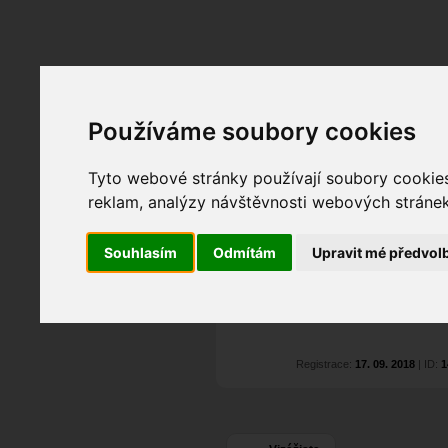
Fotopátračka.cz
Používáme soubory cookies
Lidé
PRO účet
Nabídky
Tyto webové stránky používají soubory cookies 
reklam, analýzy návštěvnosti webových stránek 
Pavel Jelínek
alias
Pohlaví:
muž
Souhlasím
Odmítám
Upravit mé předvol
Brno
, Jihlava,...
2
Jazyk:
cs
1
1
Registrace:
17. 09. 2018
| ID:
1