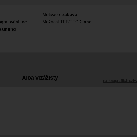
Motivace:
zábava
tografování:
ne
Možnost TFP/TFCD:
ano
painting
Alba vizážisty
na fotografiích uživ