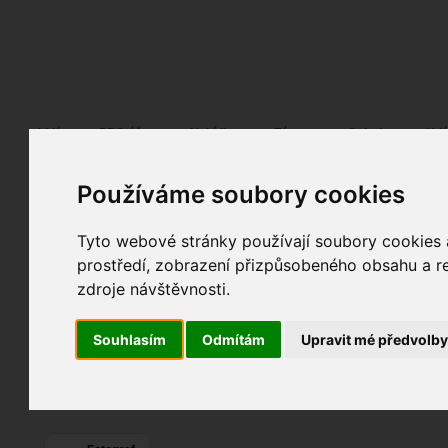
Fotopátračka.cz
Lidé
PRO účet
Nabídky
Fórum
Galerie
Udá
Používáme soubory cookies
khuoimuoi37
Web:
https://playsv88
Tyto webové stránky používají soubory cookies a
prostředí, zobrazení přizpůsobeného obsahu a re
0
zdroje návštěvnosti.
0
Souhlasím
Odmítám
Upravit mé předvolb
0
Poslední přihlášení:
08. 04. 2026
Registrace:
08. 04. 2026
| ID:
205771