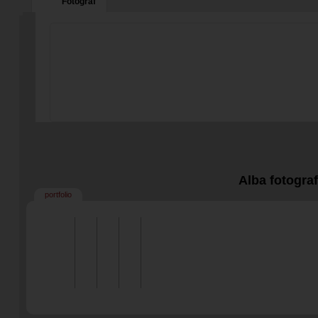
Fotograf
Alba fotogra
portfolio