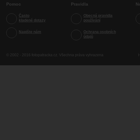
Pomoc
Pravidla
N
Často
Obecná pravidla
kladené dotazy
používání
Napište nám
Ochrana osobních
údajů
© 2002 - 2016 fotopatracka.cz. Všechna práva vyhrazena
H