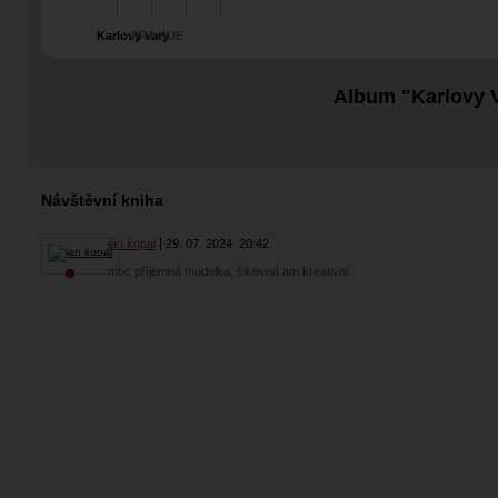
Karlovy Vary
PRAGUE
Album "Karlovy 
Návštěvní kniha
jan kopal
29. 07. 2024
20:42
moc příjemná modelka, šikovná am kreativní