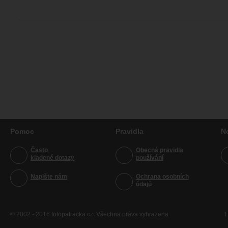
Pomoc
Pravidla
N
Často
Obecná pravidla
kladené dotazy
používání
Napište nám
Ochrana osobních
údajů
© 2002 - 2016 fotopatracka.cz. Všechna práva vyhrazena
H