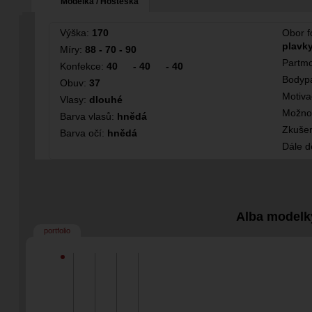
Modelka / Hosteska
Výška:
170
Obor f
plavky
Míry:
88 - 70 - 90
Partmo
Konfekce:
40
-
40
-
40
Bodypa
Obuv:
37
Motiv
Vlasy:
dlouhé
Možno
Barva vlasů:
hnědá
Zkušen
Barva očí:
hnědá
Dále 
Alba modelk
portfolio