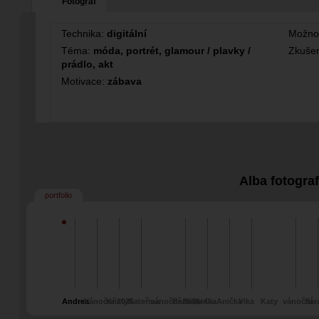
Fotograf
Technika:
digitální
Možno
Téma:
móda, portrét, glamour / plavky /
Zkušen
prádlo, akt
Motivace:
zábava
Alba fotogra
portfolio
Andrea
Vánoční 2025
Kristy
Kateřina
vánoční 2024
Barbora Cia
Isinka
Anička
Vika
Katy
vánoční
Sar