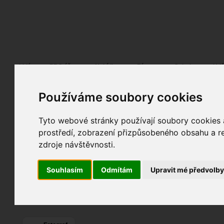
Fotopátračka.cz
Lidé
PRO účet
Nabídky
Fórum
Galerie
Udá
Používáme soubory cookies
Karel Bělka
Pohlaví:
muž
Věk:
49
Tyto webové stránky používají soubory cookies a
Brno
, Ivančice,...
prostředí, zobrazení přizpůsobeného obsahu a re
17
Jazyk:
cs
zdroje návštěvnosti.
1
16
Souhlasím
Odmítám
Upravit mé předvolb
Poslední přihlášení:
dnes
Registrace:
21. 10. 2019
| ID:
155664