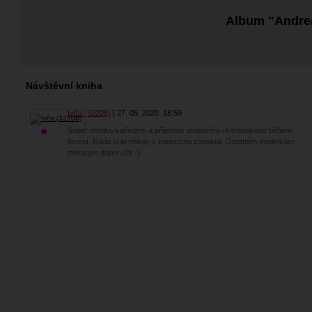
Album "Andre
Návštěvní kniha
Ivča (32208)
27. 05. 2020
18:59
Super domluva předem a příjemná atmosféra i komunikace během
focení. Ráda si to někdy v budoucnu zopakuji. Ostatním modelkám
mohu jen doporučit. :)