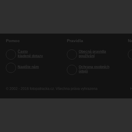
Pomoc
Pravidla
N
Často
Obecná pravidla
kladené dotazy
používání
Napište nám
Ochrana osobních
údajů
© 2002 - 2016 fotopatracka.cz. Všechna práva vyhrazena
H