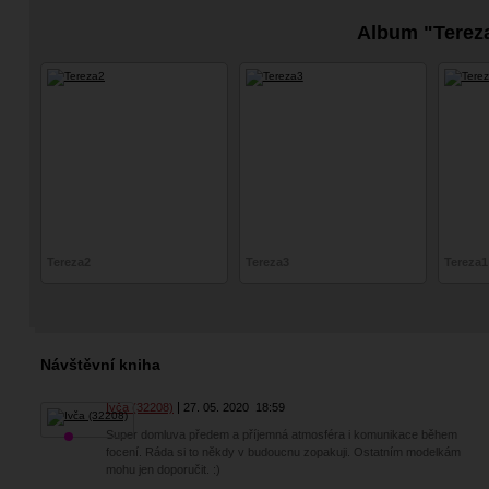
Album "Terez
Tereza2
Tereza3
Tereza1
Návštěvní kniha
Ivča (32208)
27. 05. 2020
18:59
Super domluva předem a příjemná atmosféra i komunikace během
focení. Ráda si to někdy v budoucnu zopakuji. Ostatním modelkám
mohu jen doporučit. :)