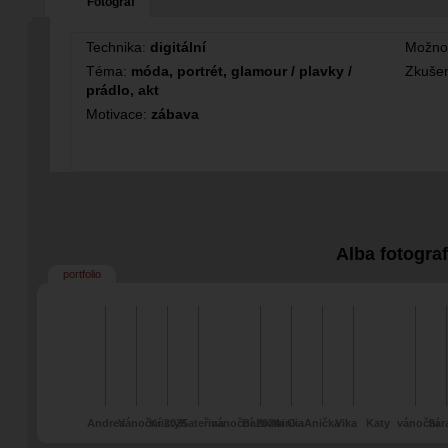
Fotograf
Technika:
digitální
Možno
Téma:
móda, portrét, glamour / plavky /
Zkušen
prádlo, akt
Motivace:
zábava
Alba fotogra
portfolio
Andrea
Vánoční 2025
Kristy
Kateřina
vánoční 2024
Barbora Cia
Isinka
Anička
Vika
Katy
vánoční
Sar