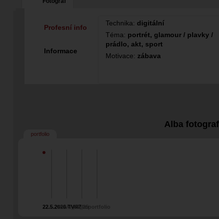
Fotograf
Technika:
digitální
Profesní info
Téma:
portrét, glamour / plavky /
prádlo, akt, sport
Informace
Motivace:
zábava
Alba fotogra
portfolio
22.5.2026 TVRZ
Nbvd_11_25
Atelier
portfolio