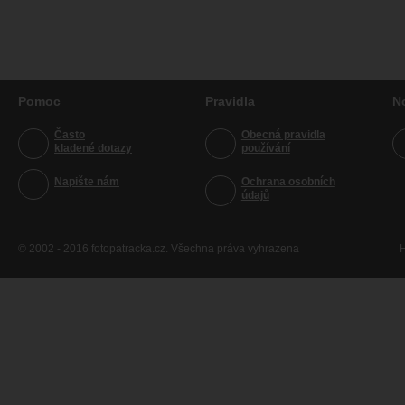
Pomoc
Pravidla
N
Často
Obecná pravidla
kladené dotazy
používání
Napište nám
Ochrana osobních
údajů
© 2002 - 2016 fotopatracka.cz. Všechna práva vyhrazena
H