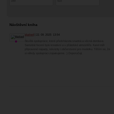
349
410
Návštěvní kniha
Mathiell
22. 09. 2025
13:54
Skvělá spolupráce, které předcházela snadná a věcná domluva.
Samotné focení bylo kreativní a v přátelské atmosféře. Karel měl
připravené nápady, rekvizity i občerstvení pro modelku. Těším se, že
si někdy spolupráci zopakujeme. :) Doporučuji.