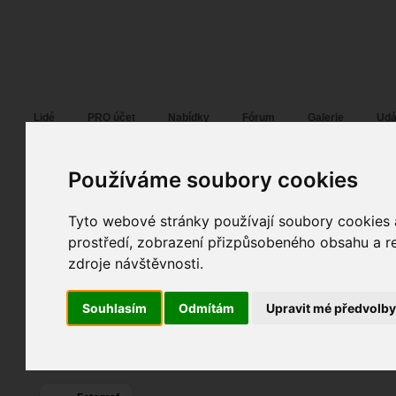
Fotopátračka.cz
Lidé
PRO účet
Nabídky
Fórum
Galerie
Udá
Používáme soubory cookies
Karel Holub
Pohlaví:
muž
Tyto webové stránky používají soubory cookies a
Příbram
, Dobříš,...
prostředí, zobrazení přizpůsobeného obsahu a re
4
Jazyk:
cs
zdroje návštěvnosti.
0
0
Souhlasím
Odmítám
Upravit mé předvolb
Poslední přihlášení:
20. 06. 2026
Registrace:
25. 06. 2025
| ID:
193870