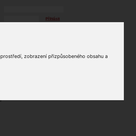
Přihlásit
přihlásit trvale
přihlášení
Zapomenuté heslo?
profil
o prostředí, zobrazení přizpůsobeného obsahu a
in
e