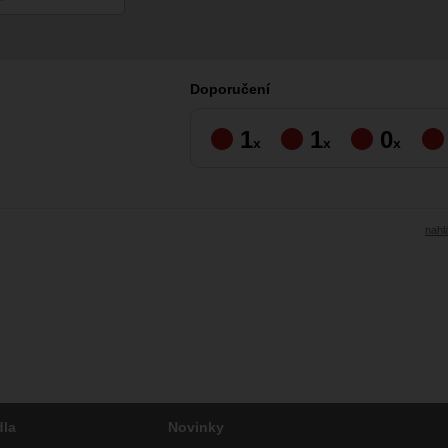
Doporučení
1
1
0
x
x
x
nahlá
dla
Novinky