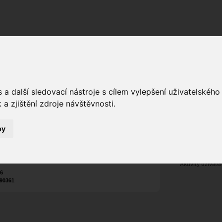
Fórum
Galerie
Události
Blogy
a další sledovací nástroje s cílem vylepšení uživatelskéh
Mitchell
a zjištění zdroje návštěvnosti.
Poslat vzkaz
8
Nekontaktován
by
Zařadit do skup
Aktivity uživatel
26
90361