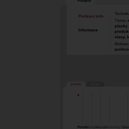
Fotograf
Technik
Profesní info
Téma:
plavky 
Informace
produkt
vlasy, 
Motiva
profesi
portfolio
ostatní
Portrét
Matějská pouť
Neony
Street
Akty / gla
Repo