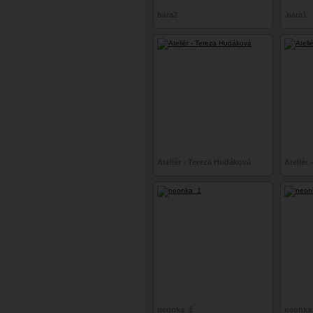
bara2
,bara1
Ateliér - Tereza Hudáková
Ateliér
neonka_1
neonka