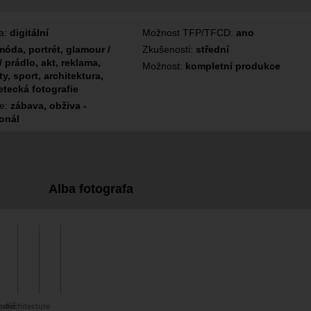
a:
digitální
Možnost TFP/TFCD:
ano
móda, portrét, glamour /
Zkušenosti:
střední
/ prádlo, akt, reklama,
Možnost:
kompletní produkce
y, sport, architektura,
letecká fotografie
ce:
zábava, obživa -
onál
Alba fotografa
mour
rtáž
Architecture