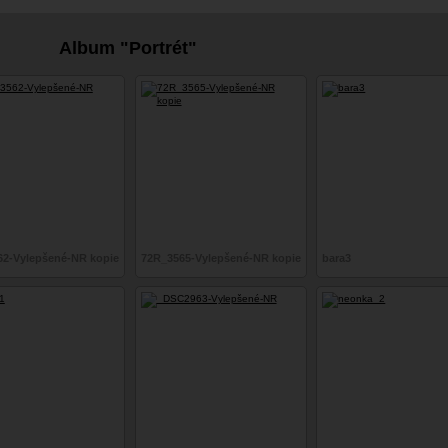
Album "Portrét"
62-Vylepšené-NR kopie
72R_3565-Vylepšené-NR kopie
bara3