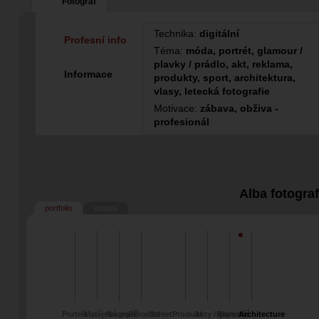
Fotograf
Technika:
digitální
Profesní info
Téma:
móda, portrét, glamour /
plavky / prádlo, akt, reklama,
Informace
produkty, sport, architektura,
vlasy, letecká fotografie
Motivace:
zábava, obživa -
profesionál
Alba fotogra
portfolio
ostatní
Portrét
Matějská pouť
Neony
Příroda /
Street
Produkt
Akty / glamour
Reportáž
Architecture