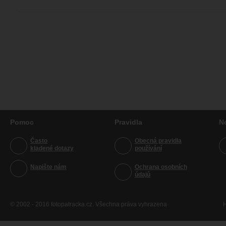
Pomoc
Pravidla
N
Často
Obecná pravidla
kladené dotazy
používání
Napište nám
Ochrana osobních
údajů
© 2002 - 2016 fotopatracka.cz. Všechna práva vyhrazena
H