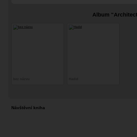
architektura
Album "Architec
bez názvu
Hadid
Návštěvní kniha