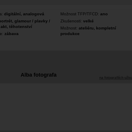
a:
digitální, analogová
Možnost TFP/TFCD:
ano
portrét, glamour / plavky /
Zkušenosti:
velké
 akt, těhotenství
Možnost:
ateliéru, kompletní
ce:
zábava
produkce
Alba fotografa
na fotografiích uživ