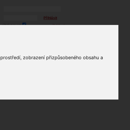
Přihlásit
přihlásit trvale
přihlášení
Zapomenuté heslo?
profil
o prostředí, zobrazení přizpůsobeného obsahu a
in
e