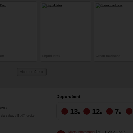
Cum
Liquid latex
Green madness
více položek »
Doporučení
18:08
13
12
7
x
x
x
ela zabavy!!! :-))) urcite
Marta_photomodel
30. 11. 2023
18:07