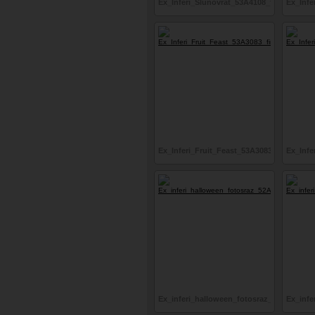
Ex_Inferi_Slunovrat_53A4108_final_srgb
Ex_Infe
Ex_Inferi_Fruit_Feast_53A3083_final_srgb
Ex_Infe
Ex_inferi_halloween_fotosraz_52A0269_fi
Ex_infe