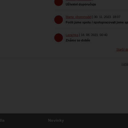
Uživatel doporučuje
Marta_photomodel
30. 11. 2023
18:07
Fotili jsme spolu / spolupracovali jsme s
Lanichka
18. 08. 2021
00:40
Známe se dobře
Starší d
nahlá
dla
Novinky