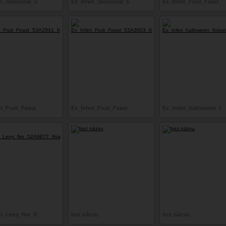
ri_Slunovrat_53A3852_final_srgb
Ex_Inferi_Slunovrat_53A3782_final_srgb
Ex_Inferi_Fruit_Feast_
ri_Fruit_Feast_53A2941_final_srgb
Ex_Inferi_Fruit_Feast_53A3003_final_srgb
Ex_inferi_halloween_fo
nal_srgb
ri_Leny_fire_52A9877_final_srgb
bez názvu
bez názvu