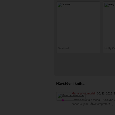
Devilred
Holly 
Návštěvní kniha
Marta_photomodel
30. 11. 2023
Fotenie bolo fakt mega!!! A hlavne v
doporucujem PÁNA fotografa!!! :-)