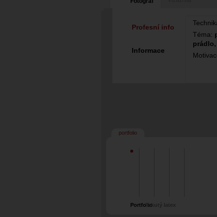
Vizážista
Fotograf
Technik
Profesní info
Téma:
prádlo,
Informace
Motiva
portfolio
Portfolio
Tekutý latex