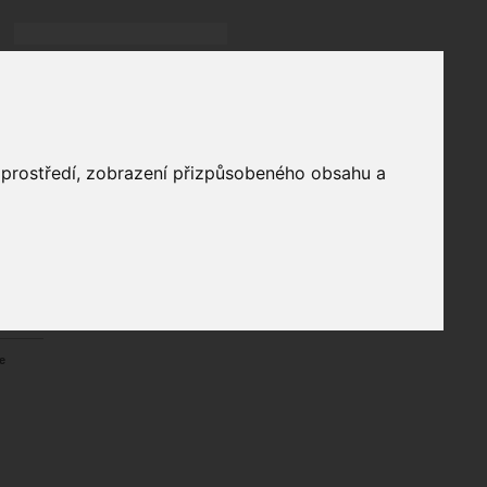
Přihlásit
přihlásit trvale
přihlášení
Zapomenuté heslo?
profil
o prostředí, zobrazení přizpůsobeného obsahu a
in
e