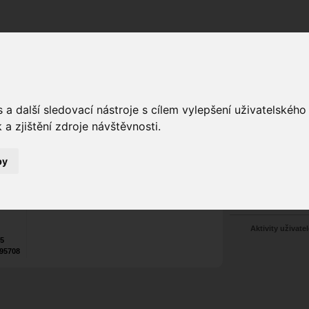
Fórum
Galerie
Události
Blogy
a další sledovací nástroje s cílem vylepšení uživatelskéh
a zjištění zdroje návštěvnosti.
Poslat vzkaz
Web:
https://usbet.work/
by
4
Nekontaktován
Zařadit do skup
Aktivity uživatel
25
95708