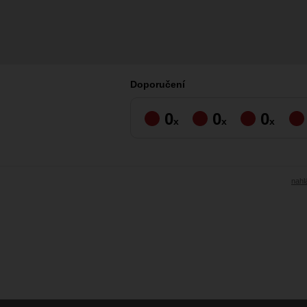
Doporučení
0
0
0
x
x
x
nahlá