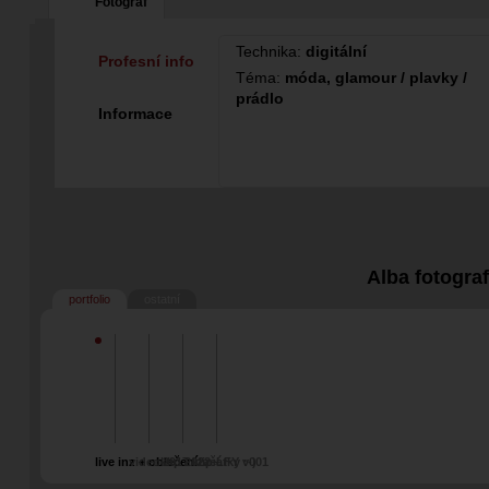
Fotograf
Technika:
digitální
Profesní info
Téma:
móda, glamour / plavky /
prádlo
Informace
Alba fotogra
portfolio
ostatní
live inz + oblečení
videoklip 2022+
2017 klip LFY v001
začátky :-)