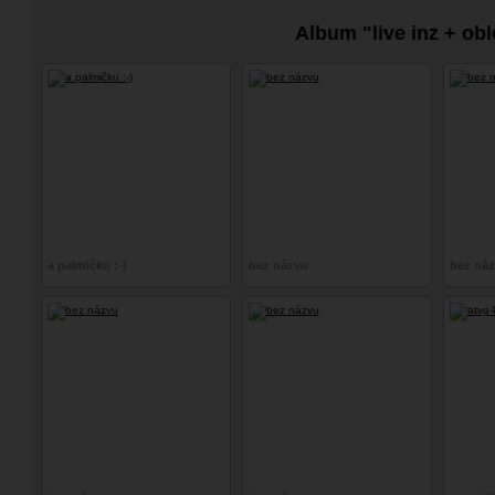
Album "live inz + obl
a palmičku :-)
bez názvu
bez ná