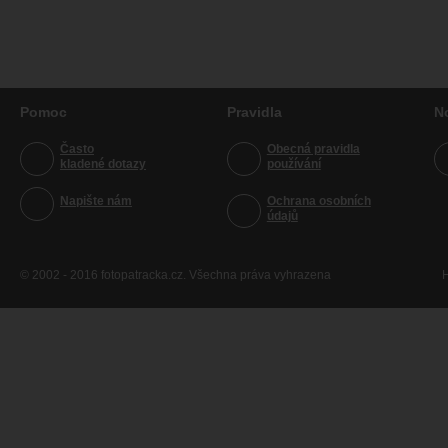
Pomoc
Pravidla
N
Často
Obecná pravidla
kladené dotazy
používání
Napište nám
Ochrana osobních
údajů
© 2002 - 2016 fotopatracka.cz. Všechna práva vyhrazena
H