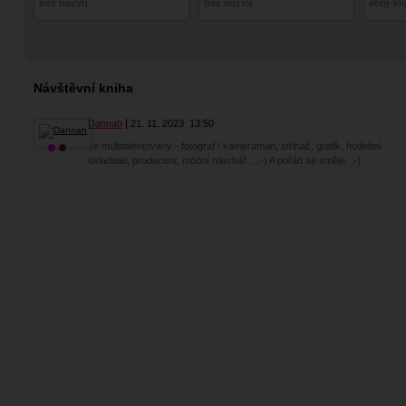
bez názvu
bez názvu
atvg-kl
Návštěvní kniha
Dannah
21. 11. 2023
13:50
Je multitalentovaný - fotograf / kameraman, střihač, grafik, hudební
skladatel, producent, módní návrhář... :-) A pořád se směje. :-)