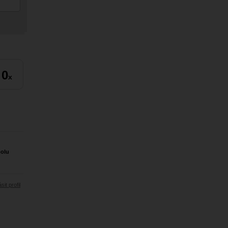
0
x
polu
sit profil