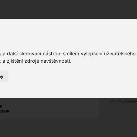
Fórum
Galerie
Události
Blogy
a další sledovací nástroje s cílem vylepšení uživatelskéh
a zjištění zdroje návštěvnosti.
Poslat vzkaz
Web:
www.zdenekberan.com
by
Nekontaktován
Zařadit do skup
Aktivity uživatel
26
51946