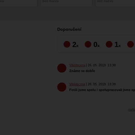
zvu
bez názvu
bez názvu
Doporučení
2
0
1
x
x
x
VitaVecera
26. 05. 2019
13:38
Známe se dobře
VitaVecera
26. 05. 2019
13:38
Fotili jsme spolu / spolupracovali jsme s
nahlá