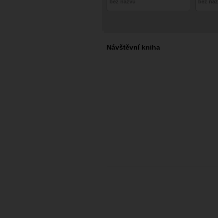
bez názvu
bez ná
Návštěvní kniha