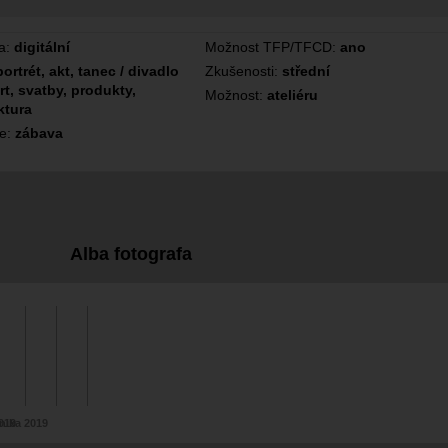
a:
digitální
Možnost TFP/TFCD:
ano
portrét, akt, tanec / divadlo
Zkušenosti:
střední
rt, svatby, produkty,
Možnost:
ateliéru
ktura
ce:
zábava
Alba fotografa
019
nika 2019