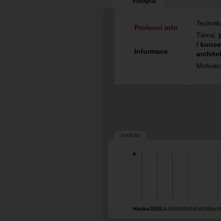
Fotograf
Technik
Profesní info
Téma:
/ konce
Informace
archite
Motiva
portfolio
Hanka 2021
Anetka 2021
Aneta 2020
Anetka 2020
Barunka 2
Vero