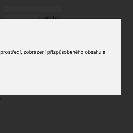
Přihlásit
přihlásit trvale
přihlášení
Zapomenuté heslo?
profil
o prostředí, zobrazení přizpůsobeného obsahu a
in
e