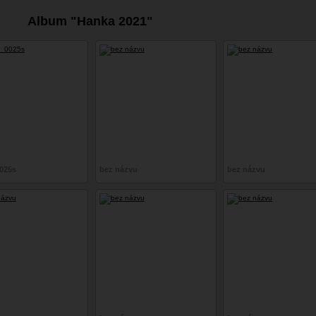
Album "Hanka 2021"
025s
bez názvu
bez názvu