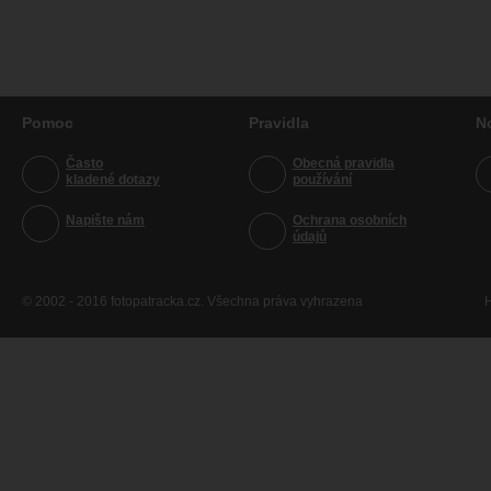
Pomoc
Pravidla
N
Často
Obecná pravidla
kladené dotazy
používání
Napište nám
Ochrana osobních
údajů
© 2002 - 2016 fotopatracka.cz. Všechna práva vyhrazena
H