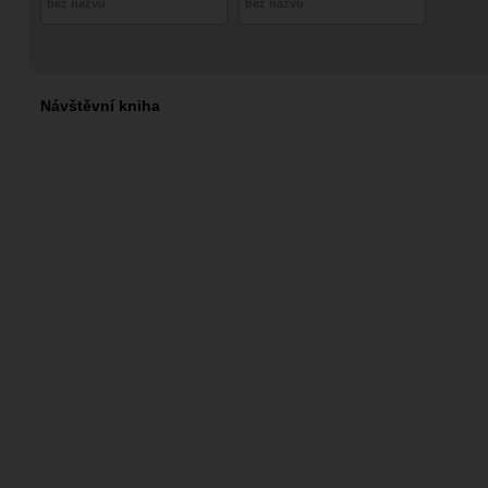
bez názvu
bez názvu
Návštěvní kniha