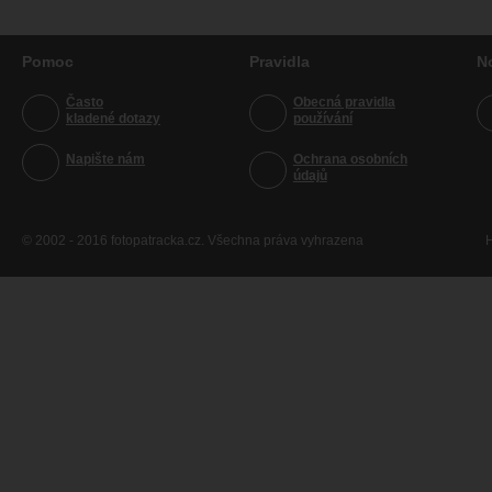
Pomoc
Pravidla
N
Často
Obecná pravidla
kladené dotazy
používání
Napište nám
Ochrana osobních
údajů
© 2002 - 2016 fotopatracka.cz. Všechna práva vyhrazena
H