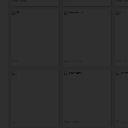
bez názvu
"Lu"
bez ná
Red...
jemnost :-)
bez ná
.....
bez názvu
Andy