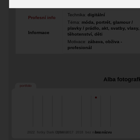
Fotografka
Technika:
digitální
Profesní info
Téma:
móda, portrét, glamour /
plavky / prádlo, akt, svatby, vlasy,
Informace
těhotenství, děti
Motivace:
zábava, obživa -
profesionál
Alba fotograf
portfolio
2022
fotky
Dark Ophelia
2016
2017
2018
bez názvu
bez názvu