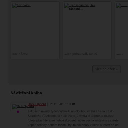
bez názvu
...jen jedna tvář, tak záhadná...
........
více položek »
Návštěvní kniha
Dark Ophelia
02. 11. 2019
10:18
Tak jsem minuly tyden vyrazila na dlouhou cestu z Brna az do
Sokolova. Rozhodne to stalo za to, Jarmila je naprosto uzasna
fotografka, ktera se neboji zkouset i nove veci a jeste s ni zazijete
kopec srandy behem foceni. Byl to dokonaly vikend a tesim se na