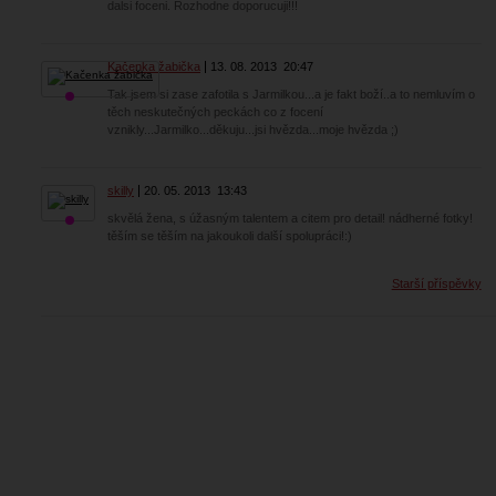
dalsi foceni. Rozhodne doporucuji!!!
Kačenka žabička
13. 08. 2013
20:47
Tak jsem si zase zafotila s Jarmilkou...a je fakt boží..a to nemluvím o
těch neskutečných peckách co z focení
vznikly...Jarmilko...děkuju...jsi hvězda...moje hvězda ;)
skilly
20. 05. 2013
13:43
skvělá žena, s úžasným talentem a citem pro detail! nádherné fotky!
těším se těším na jakoukoli další spolupráci!:)
Starší příspěvky