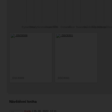
Kytaristka
Dredy
Sestra v ateliéru
Glam
TFP
Ostatní
Akce
Svatební
Janiberry Soll
Těhotenské
Lucy
Vzo
_DSC8309
_DSC8301
Návštěvní kniha
Radik
25. 05. 2022
12:11