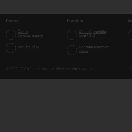
Pomoc
Pravidla
N
Často
Obecná pravidla
kladené dotazy
používání
Napište nám
Ochrana osobních
údajů
© 2002 - 2016 fotopatracka.cz. Všechna práva vyhrazena
H