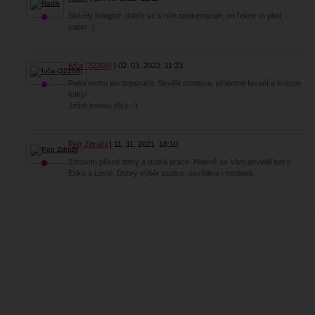
Skivělý fotograf, dobře se s ním spolupracuje, co řekne to platí ...
super :)
Ivča (32208)
02. 03. 2022
11:23
Petra mohu jen doporučit. Skvělá domluva, příjemné focení a krásné
fotky!
Ještě jednou díky.:-)
Petr Zdražil
11. 11. 2021
18:10
Zdravím pěkné fotky a dobrá práce. Hlavně se Vám povedli fotky
Erika a Lucie. Dobrý výběr pozice ,osvětlení i modelek.