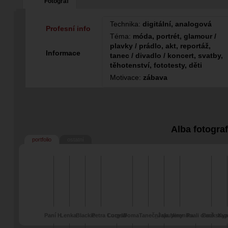
Fotograf
Technika:
digitální, analogová
Profesní info
Téma:
móda, portrét, glamour /
plavky / prádlo, akt, reportáž,
Informace
tanec / divadlo / koncert, svatby,
těhotenství, fototesty, děti
Motivace:
zábava
Alba fotogra
portfolio
ostatní
Paní H
Lenka
Blackie
Petra Corpse
Lucy.W
Doma
Taneční skupiny
_Jaja
Veronika
Psali o mě
Backstag
Kya
Divé ženy
plá