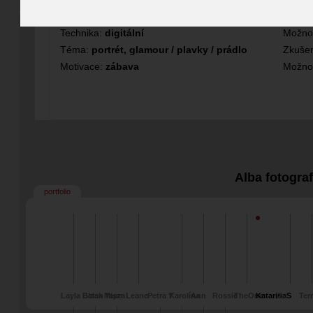
Fotograf
Technika:
digitální
Možno
Téma:
portrét, glamour / plavky / prádlo
Zkušen
Motivace:
zábava
Možno
Alba fotogra
portfolio
Layla Balan
Black Tape
Misza
Leane
Petra T
Karolína
Ann
Rossie
TheOne
KatarinaS
Zu
Ter
Stejskalová