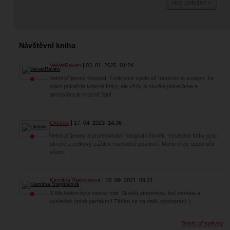
více položek »
Návštěvní kniha
VelvetRaven
03. 01. 2025
01:24
Velmi příjemný fotograf. Fotili jsme spolu už mnohokrát a nejen, že
mám pokaždé krásné fotky, ale vždy si skvěle pokecáme a
atmosféra je hrozně fajn!
Ckkkkk
17. 04. 2023
14:36
Velmi příjemný a profesionální fotograf i člověk. Výsledné fotky jsou
skvělé a celkový zážitek rozhodně pozitivní. Mohu vřele doporučit
všem.
Karolína Stejskalová
10. 09. 2021
09:21
S Michalem byla radost fotit. Skvělá atmosféra, řeč nestála a
výsledek úplně perfektní! Těším se na další spolupráci :)
Starší příspěvky