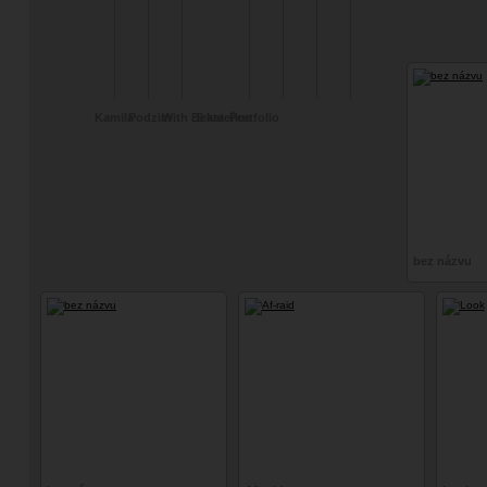
Kamila
Podzim
With Beata
S kateřina
Portfolio
Dostálová
bez názvu