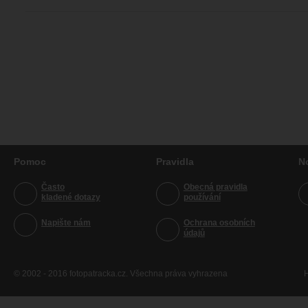
Pomoc
Pravidla
N
Často
Obecná pravidla
kladené dotazy
používání
Napište nám
Ochrana osobních
údajů
© 2002 - 2016 fotopatracka.cz. Všechna práva vyhrazena
H