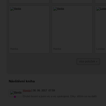
Hanka
Hanka
Lusiaa
více položek »
Návštěvní kniha
Magda
30. 06. 2017
07:59
Druhé focení a jsem vic a vic spokojená. Díky .těším se na další