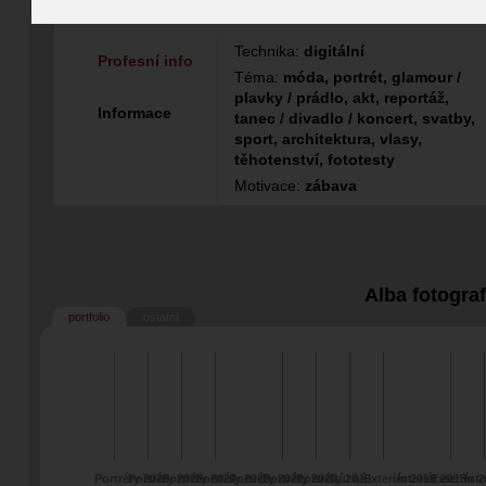
Fotograf
Technika:
digitální
Profesní info
Téma:
móda, portrét, glamour /
plavky / prádlo, akt, reportáž,
Informace
tanec / divadlo / koncert, svatby,
sport, architektura, vlasy,
těhotenství, fototesty
Motivace:
zábava
Alba fotogra
portfolio
ostatní
Portréty 2026
Portréty 2025
Portréty 2024
Portréty 2023
Portréty 2021
Portréty 2020
Portréty 2019
Různé
Exteriér 2018
Interiér 2018
Exteriér 
Inte