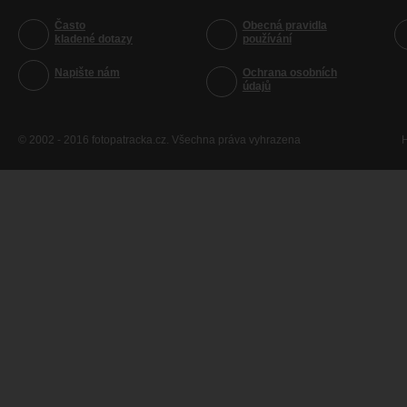
Často
Obecná pravidla
kladené dotazy
používání
Napište nám
Ochrana osobních
údajů
© 2002 - 2016 fotopatracka.cz. Všechna práva vyhrazena
H