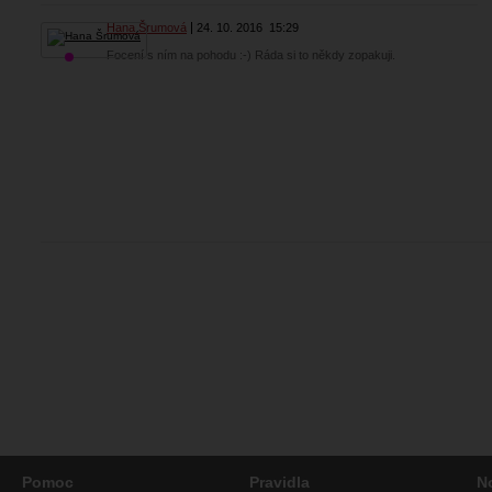
Hana Šrumová
24. 10. 2016
15:29
Focení s ním na pohodu :-) Ráda si to někdy zopakuji.
Pomoc
Pravidla
N