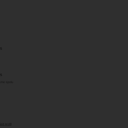
25
25
jsme spolu
sit profil