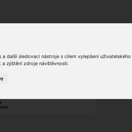
Fórum
Galerie
Události
Blogy
a další sledovací nástroje s cílem vylepšení uživatelskéh
david23
as
a zjištění zdroje návštěvnosti.
Poslat vzkaz
0
Nekontaktován
by
Zařadit do skup
Aktivity uživatel
26
18552