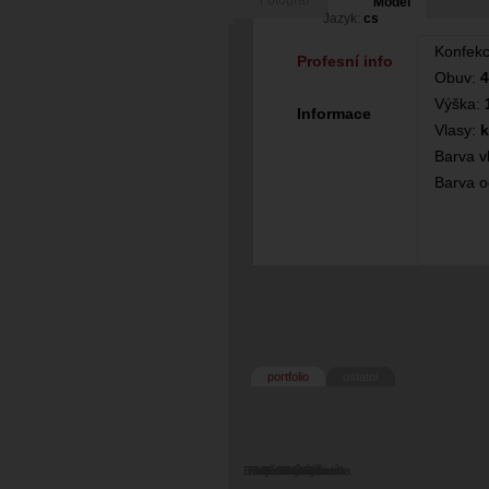
Fotograf
Model
Jazyk:
cs
Konfek
Profesní info
Obuv:
4
Výška:
Informace
Vlasy:
k
Barva v
Barva o
portfolio
ostatní
Botanická zahrada
na konci tajemna
Foto Jan Mlčoch
Tajemný sklad..
Irena Mikešová
Vladimír Tauer
Něco málo...
Foto Vladi
Kladno
Zima..
Erotic
Praha