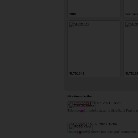
2001
bez náz
5L7D1042
5L7D10
Návštěvní kniha
Bari Darkness
14. 07. 2021
14:25
Talentovaný model a úžasný člověk. :) Fotit s n
FOTO Vladi
15. 02. 2020
15:04
David je skvělý model bez skrupulí, komplexů a