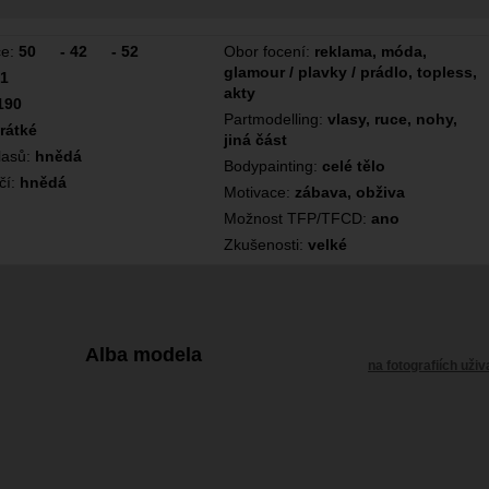
ce:
50
-
42
-
52
Obor focení:
reklama, móda,
glamour / plavky / prádlo, topless,
1
akty
190
Partmodelling:
vlasy, ruce, nohy,
rátké
jiná část
lasů:
hnědá
Bodypainting:
celé tělo
čí:
hnědá
Motivace:
zábava, obživa
Možnost TFP/TFCD:
ano
Zkušenosti:
velké
Alba modela
na fotografiích uživ