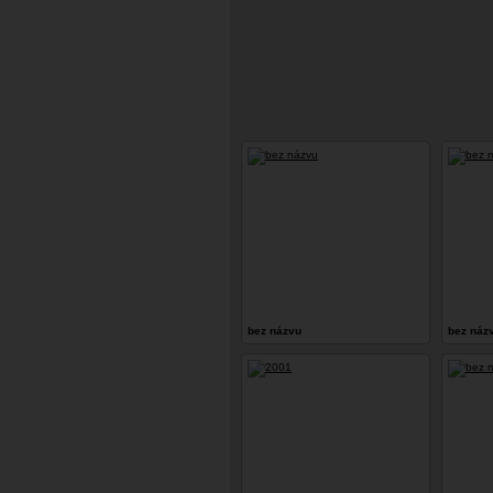
bez názvu
bez náz