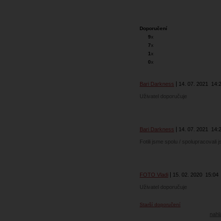
Doporučení
9
x
7
x
1
x
0
x
Bari Darkness
14. 07. 2021
14:
Uživatel doporučuje
Bari Darkness
14. 07. 2021
14:
Fotili jsme spolu / spolupracovali 
FOTO Vladi
15. 02. 2020
15:04
Uživatel doporučuje
Starší doporučení
nahlá