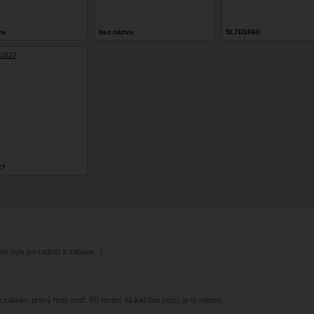
vu
bez názvu
5L7D1060
27
ím byla jen radost a zábava. :)
 zábran, pravý hrdý muž. Při focení dá každou pózu, je to radost.