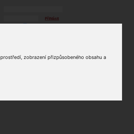
Přihlásit
přihlásit trvale
přihlášení
Zapomenuté heslo?
profil
o prostředí, zobrazení přizpůsobeného obsahu a
in
e