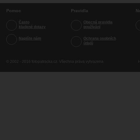
Pomoc
Pravidla
N
Často
Obecná pravidla
kladené dotazy
používání
Napište nám
Ochrana osobních
údajů
© 2002 - 2016 fotopatracka.cz. Všechna práva vyhrazena
H