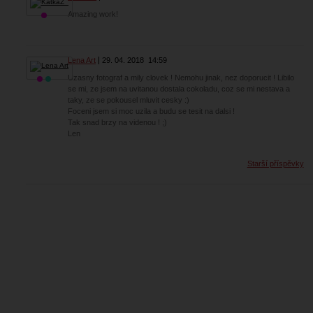
Amazing work!
Lena Art
29. 04. 2018
14:59
Uzasny fotograf a mily clovek ! Nemohu jinak, nez doporucit ! Libilo
se mi, ze jsem na uvitanou dostala cokoladu, coz se mi nestava a
taky, ze se pokousel mluvit cesky :)
Foceni jsem si moc uzila a budu se tesit na dalsi !
Tak snad brzy na videnou ! ;)
Len
Starší příspěvky