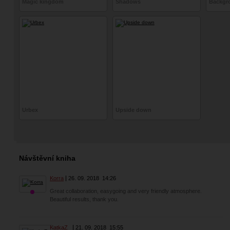
Magic kingdom
Shadows
Backgr
Urbex
Upside down
Návštěvní kniha
Korra
26. 09. 2018
14:26
Great collaboration, easygoing and very friendly atmosphere.
Beautiful results, thank you.
KatkaZ_
21. 09. 2018
15:55