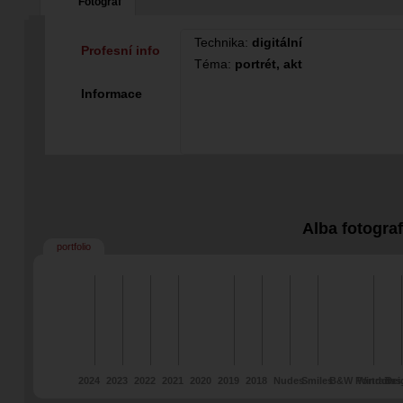
Fotograf
Technika:
digitální
Profesní info
Téma:
portrét, akt
Informace
Alba fotogra
portfolio
2024
2023
2022
2021
2020
2019
2018
Nudes
Smiles
B&W Portraits
Windows
Bei