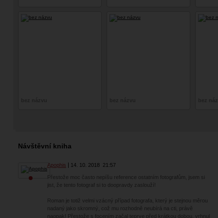
bez názvu
bez názvu
bez ná
Návštěvní kniha
Apophis
14. 10. 2018
21:57
Přestože moc často nepíšu reference ostatním fotografům, jsem si
jist, že tento fotograf si to doopravdy zaslouží!
Roman je totiž velmi vzácný případ fotografa, který je stejnou měrou
nadaný jako skromný, což mu rozhodně neubírá na cti, právě
naopak! Přestože s focením začal teprve před krátkou dobou, vrhnul