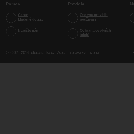
Pomoc
Pravidla
N
Často
Obecná pravidla
kladené dotazy
používání
Napište nám
Ochrana osobních
údajů
© 2002 - 2016 fotopatracka.cz. Všechna práva vyhrazena
H