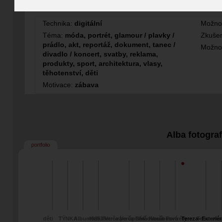
Fotograf
Technika:
digitální
Možno
Téma:
móda, portrét, glamour / plavky /
Zkušen
prádlo, akt, reportáž, dokument, tanec /
Možno
divadlo / koncert, svatby, reklama,
produkty, sport, architektura, vlasy,
těhotenství, děti
Motivace:
zábava
Alba fotogra
portfolio
děti
TÝNKA
Album98513
Nela Petrová
Verča po úpravě
Verča Chládková
Bára Kocábková
Verča
Portréty
Tereza- Exteriér
Tereza-Int