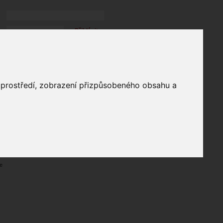
Přihlásit
přihlásit trvale
přihlášení
Zapomenuté heslo?
profil
o prostředí, zobrazení přizpůsobeného obsahu a
in
e