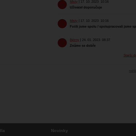
Misty
17. 10. 2023
10:16
Uživatel doporučuje
Misty
17. 10. 2023
10:16
Fotili jsme spolu / spolupracovali jsme s
Björny
24. 01. 2023
08:37
Známe se dobře
Starší d
nahlá
dla
Novinky