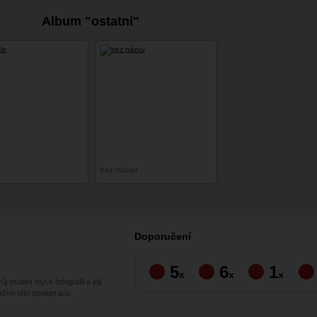
Album "ostatní"
bez názvu
Doporučení
5
6
1
x
x
x
 osobní styl k fotografii a její
vážím této spolupráce.