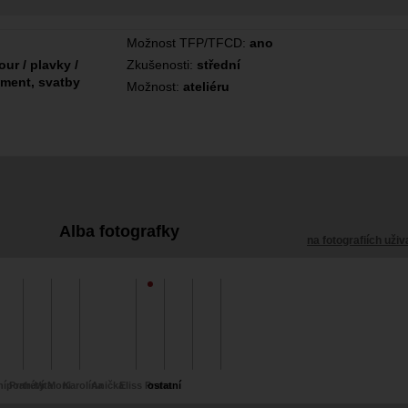
Možnost TFP/TFCD:
ano
ur / plavky /
Zkušenosti:
střední
ument, svatby
Možnost:
ateliéru
Alba fotografky
na fotografiích uživ
í Praha s Moni
portréty
Víta
Karolína
Anička
Eliss Praha
ostatní