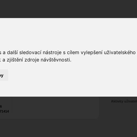
Fórum
Galerie
Události
Blogy
a další sledovací nástroje s cílem vylepšení uživatelskéh
a zjištění zdroje návštěvnosti.
Poslat vzkaz
Web:
https://eu.zonerama.com/Artofl...
7
by
Tel.:
+420
774 626 304
Nekontaktován
Zařadit do skup
Aktivity uživatel
26
71414